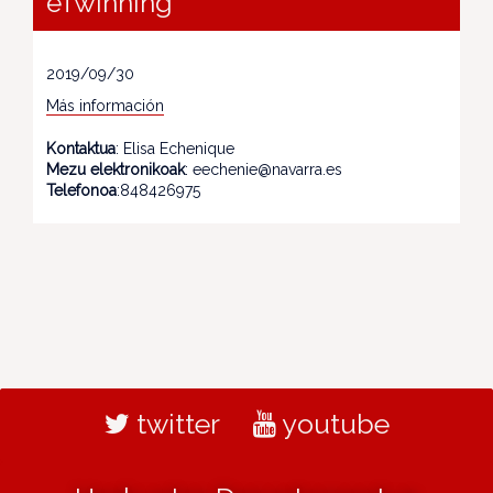
eTwinning"
2019/09/30
Más información
Kontaktua
: Elisa Echenique
Mezu elektronikoak
: eechenie@navarra.es
Telefonoa
:848426975
twitter
youtube