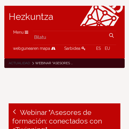
Hezkuntza
Menu
webgunearen mapa
Sarbidea
ES
EU
ACTUALIDAD
WEBINAR "ASESORES DE FORMACIÓN: CONECTADOS CON ETWINNING"
Webinar "Asesores de
formación: conectados con