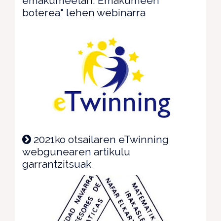
emakumeetan: Emakumeen
boterea" lehen webinarra
2021ko otsailaren eTwinning
webgunearen artikulu
garrantzitsuak