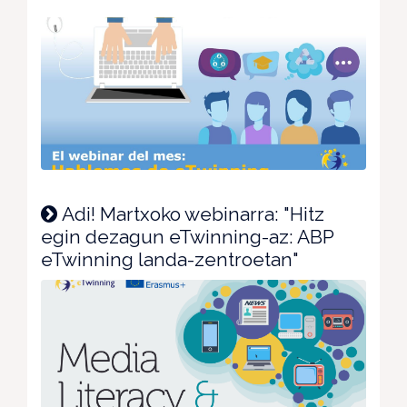
Adi! Martxoko webinarra: "Hitz
egin dezagun eTwinning-az: ABP
eTwinning landa-zentroetan"