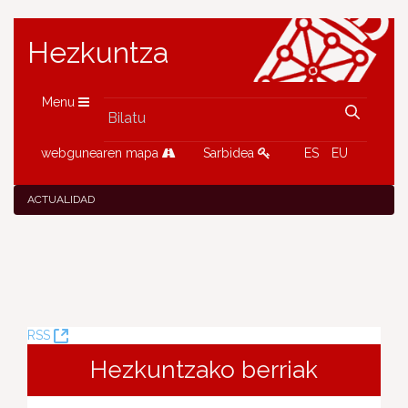
Hezkuntza
Menu
webgunearen mapa
Sarbidea
ES
EU
ACTUALIDAD
(Leiho
RSS
berria
Hezkuntzako berriak
ireki)