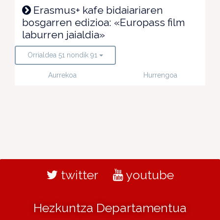
Erasmus+ kafe bidaiariaren
bosgarren edizioa: «Europass film
laburren jaialdia»
Orrialdea 51 nondik 91
Aurrekoa
Hurrengoa
twitter
youtube
Hezkuntza Departamentua