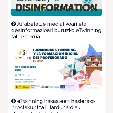
Alfabetatze mediatikoari eta
desinformazioari buruzko eTwinning
talde berria
eTwinning irakasleen hasierako
prestakuntza I. Jardunaldiak,