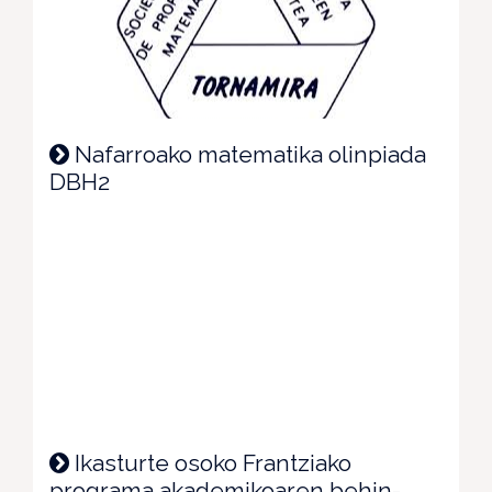
Nafarroako matematika olinpiada
DBH2
Ikasturte osoko Frantziako
programa akademikoaren behin-