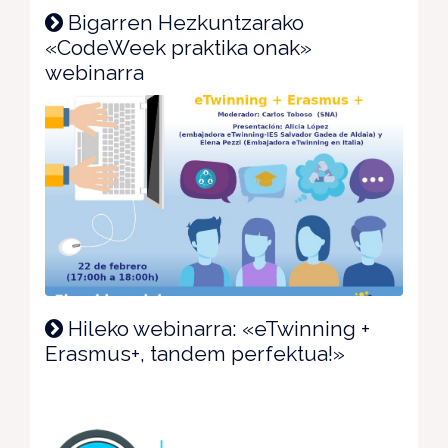
Bigarren Hezkuntzarako
«CodeWeek praktika onak»
webinarra
Hileko webinarra: «eTwinning +
Erasmus+, tandem perfektua!»