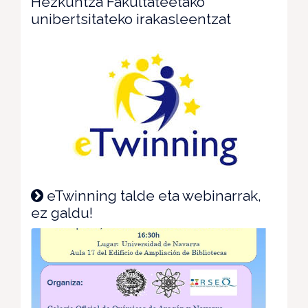
Hezkuntza Fakultateetako
unibertsitateko irakasleentzat
eTwinning talde eta webinarrak,
ez galdu!