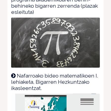
behineko bigarren zerrenda (plazak
esleituta)
Nafarroako bideo matematikoen I.
lehiaketa, Bigarren Hezkuntzako
ikasleentzat.