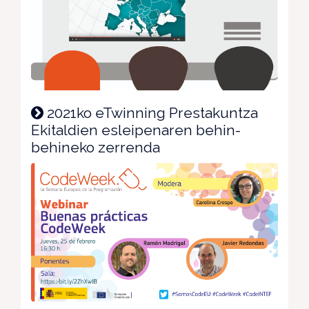
2021ko eTwinning Prestakuntza
Ekitaldien esleipenaren behin-
behineko zerrenda