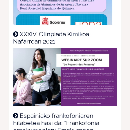
XXXIV. Olinpiada Kimikoa
Nafarroan 2021
Espainiako frankofoniaren
hilabetea hasi da: “Frankofonia