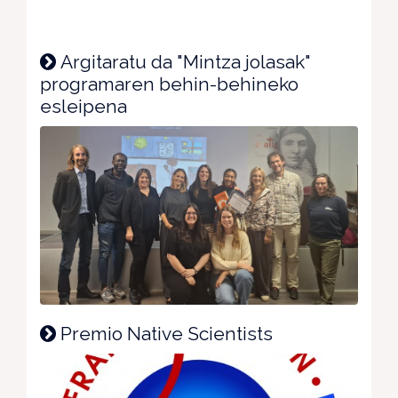
Argitaratu da "Mintza jolasak"
programaren behin-behineko
esleipena
Premio Native Scientists