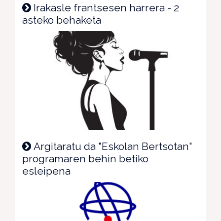
Irakasle frantsesen harrera - 2
asteko behaketa
Argitaratu da "Eskolan Bertsotan"
programaren behin betiko
esleipena