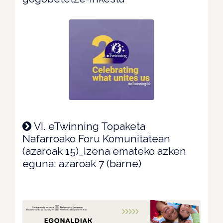
VI. eTwinning Topaketa
Nafarroako Foru Komunitatean
(azaroak 15)_Izena emateko azken
eguna: azaroak 7 (barne)