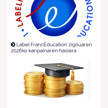
Label FrancÉducation zigiluaren
2026ko kanpainaren hasiera