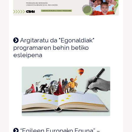
Argitaratu da "Egonaldiak"
programaren behin betiko
esleipena
“Egileen Europako Eguna” –