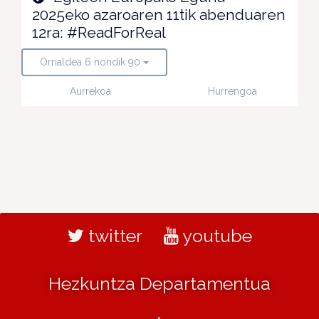
2025eko azaroaren 11tik abenduaren
12ra: #ReadForReal
Orrialdea 6 nondik 90
Aurrekoa
Hurrengoa
twitter
youtube
Hezkuntza Departamentua