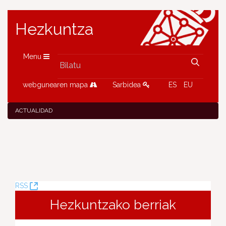
Hezkuntza
Menu
webgunearen mapa
Sarbidea
ES
EU
ACTUALIDAD
(Leiho
RSS
berria
Hezkuntzako berriak
ireki)