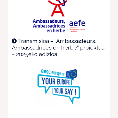
Transmisioa – “Ambassadeurs,
Ambassadrices en herbe” proiektua
– 2025eko edizioa