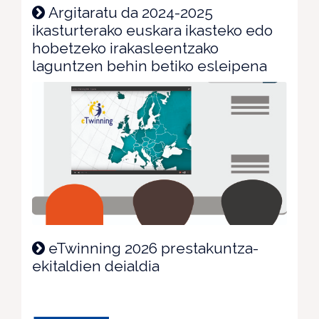
Argitaratu da 2024-2025
ikasturterako euskara ikasteko edo
hobetzeko irakasleentzako
laguntzen behin betiko esleipena
eTwinning 2026 prestakuntza-
ekitaldien deialdia