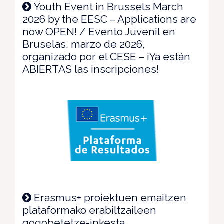
Youth Event in Brussels March
2026 by the EESC – Applications are
now OPEN! / Evento Juvenil en
Bruselas, marzo de 2026,
organizado por el CESE – ¡Ya están
ABIERTAS las inscripciones!
Erasmus+ proiektuen emaitzen
plataformako erabiltzaileen
gogobetetze-inkesta