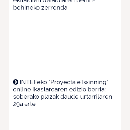
ekitaldien deialdiaren behin-
behineko zerrenda
INTEFeko "Proyecta eTwinning"
online ikastaroaren edizio berria:
soberako plazak daude urtarrilaren
29a arte