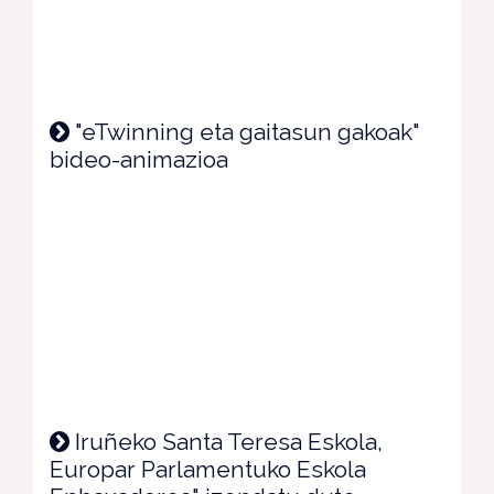
"eTwinning eta gaitasun gakoak"
bideo-animazioa
Iruñeko Santa Teresa Eskola,
Europar Parlamentuko Eskola