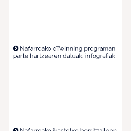
Nafarroako eTwinning programan
parte hartzearen datuak: infografiak
Nafarroako ikastetxe berritzaileen