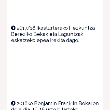
2017/18 ikasturterako Hezkuntza
Bereziko Bekak eta Laguntzak
eskatzeko epea irekita dago.
2018ko Benjamin Franklin Bekaren
deialdia, 16-18 urte bitarteko