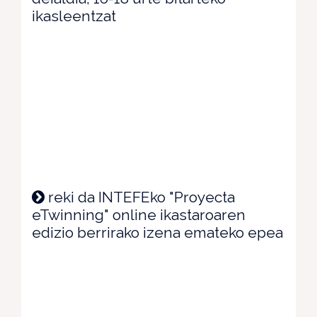
ikasleentzat
reki da INTEFEko "Proyecta
eTwinning" online ikastaroaren
edizio berrirako izena emateko epea