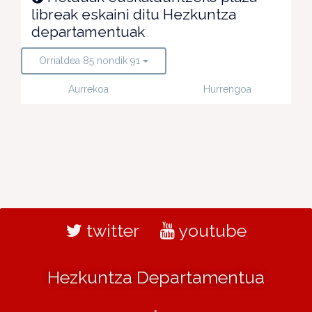
libreak eskaini ditu Hezkuntza
departamentuak
Orrialdea 85 nondik 91
Aurrekoa
Hurrengoa
twitter
youtube
Hezkuntza Departamentua