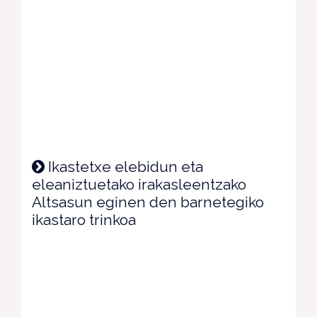
Ikastetxe elebidun eta
eleaniztuetako irakasleentzako
Altsasun eginen den barnetegiko
ikastaro trinkoa