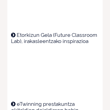
Etorkizun Gela (Future Classroom
Lab), irakasleentzako inspirazioa
eTwinning prestakuntza