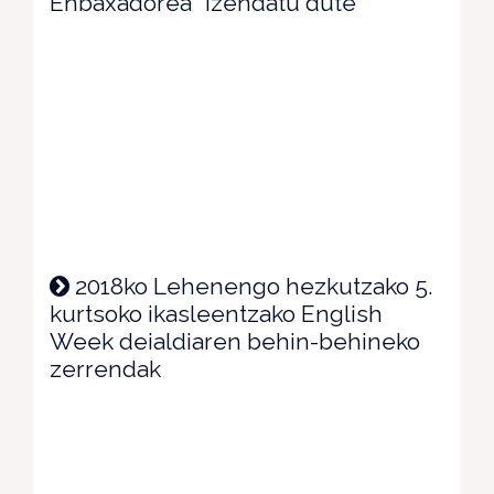
Enbaxadorea" izendatu dute
2018ko Lehenengo hezkutzako 5.
kurtsoko ikasleentzako English
Week deialdiaren behin-behineko
zerrendak