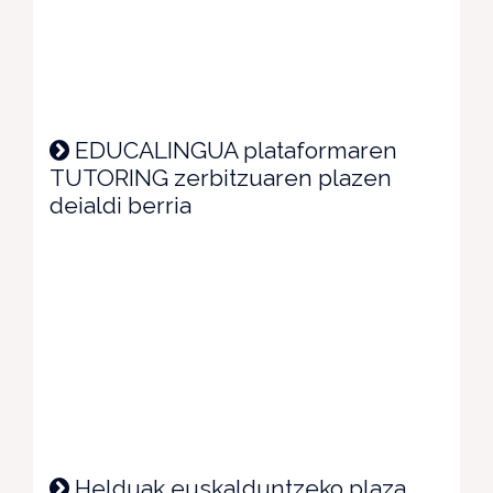
EDUCALINGUA plataformaren
TUTORING zerbitzuaren plazen
deialdi berria
Helduak euskalduntzeko plaza