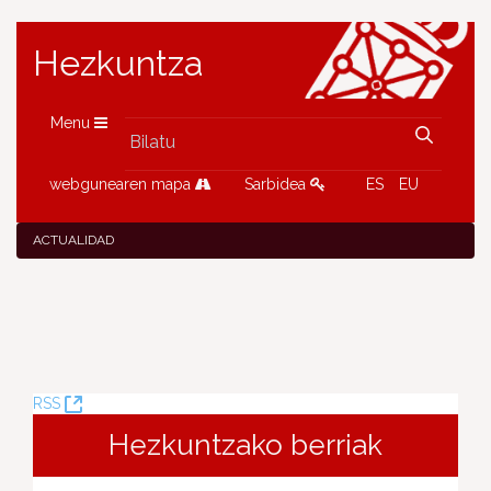
Hezkuntza
Menu
webgunearen mapa
Sarbidea
ES
EU
ACTUALIDAD
(Leiho
RSS
berria
Hezkuntzako berriak
ireki)