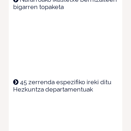
bigarren topaketa
45 zerrenda espezifiko ireki ditu
Hezkuntza departamentuak