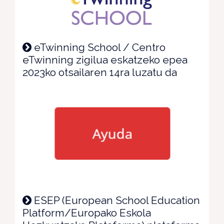
eTwinning School / Centro
eTwinning zigilua eskatzeko epea
2023ko otsailaren 14ra luzatu da
ESEP (European School Education
Platform/Europako Eskola