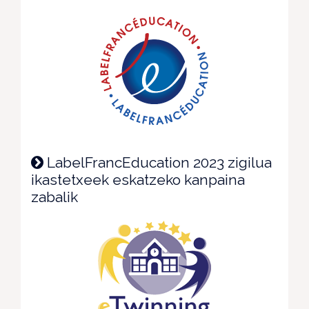
LabelFrancEducation 2023 zigilua
ikastetxeek eskatzeko kanpaina
zabalik