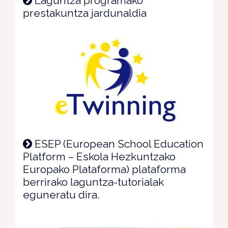
Laguntza programako
prestakuntza jardunaldia
ESEP (European School Education
Platform – Eskola Hezkuntzako
Europako Plataforma) plataforma
berrirako laguntza-tutorialak
eguneratu dira.