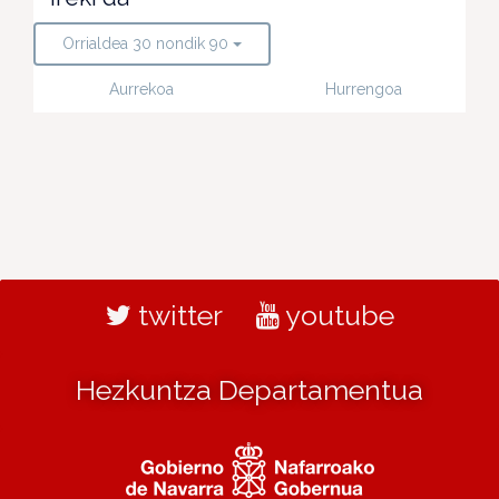
Orrialdea 30 nondik 90
Aurrekoa
Hurrengoa
twitter
youtube
Hezkuntza Departamentua