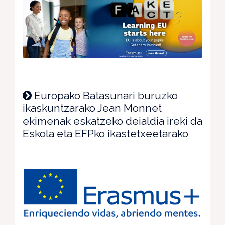
Europako Batasunari buruzko
ikaskuntzarako Jean Monnet
ekimenak eskatzeko deialdia ireki da
Eskola eta EFPko ikastetxeetarako