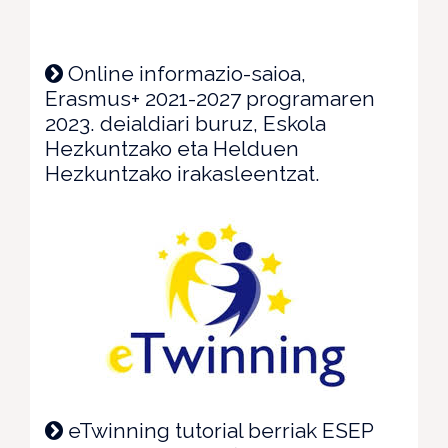
Online informazio-saioa,
Erasmus+ 2021-2027 programaren
2023. deialdiari buruz, Eskola
Hezkuntzako eta Helduen
Hezkuntzako irakasleentzat.
eTwinning tutorial berriak ESEP