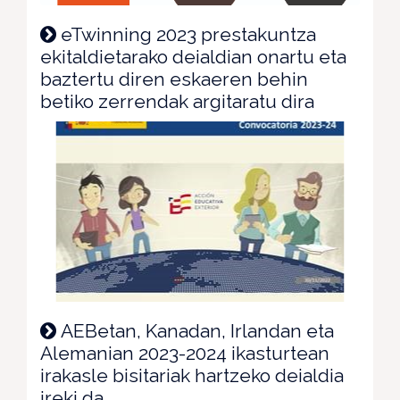
eTwinning 2023 prestakuntza
ekitaldietarako deialdian onartu eta
baztertu diren eskaeren behin
betiko zerrendak argitaratu dira
AEBetan, Kanadan, Irlandan eta
Alemanian 2023-2024 ikasturtean
irakasle bisitariak hartzeko deialdia
ireki da