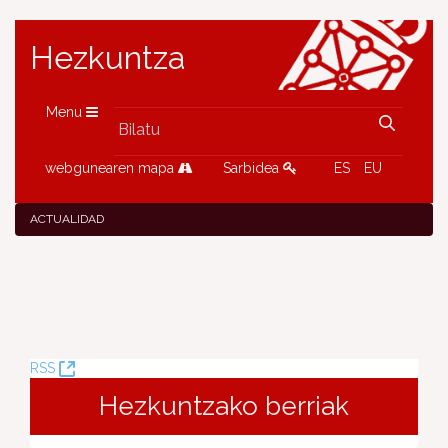
Hezkuntza
Menu
webgunearen mapa
Sarbidea
ES
EU
ACTUALIDAD
(Leiho
RSS
berria
Hezkuntzako berriak
ireki)