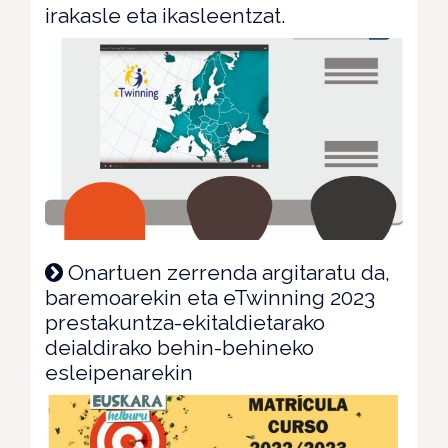
irakasle eta ikasleentzat.
Onartuen zerrenda argitaratu da,
baremoarekin eta eTwinning 2023
prestakuntza-ekitaldietarako
deialdirako behin-behineko
esleipenarekin