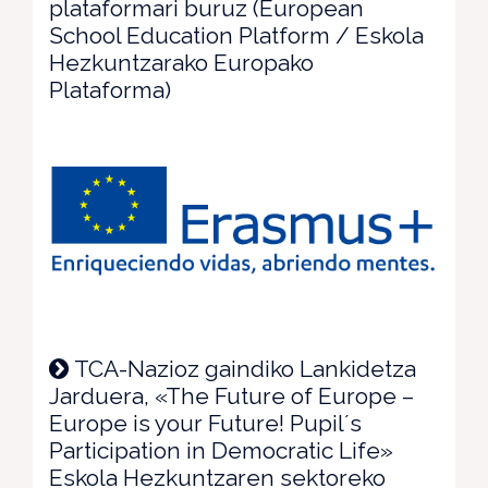
plataformari buruz (European
School Education Platform / Eskola
Hezkuntzarako Europako
Plataforma)
TCA-Nazioz gaindiko Lankidetza
Jarduera, «The Future of Europe –
Europe is your Future! Pupil´s
Participation in Democratic Life»
Eskola Hezkuntzaren sektoreko