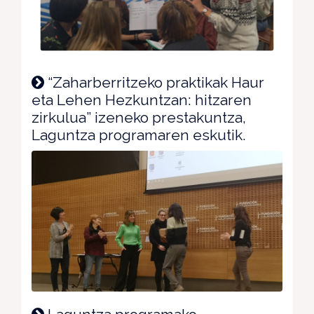
“Zaharberritzeko praktikak Haur
eta Lehen Hezkuntzan: hitzaren
zirkulua” izeneko prestakuntza,
Laguntza programaren eskutik.