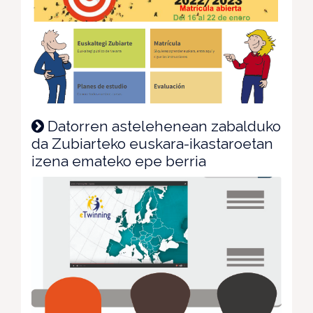
Datorren astelehenean zabalduko
da Zubiarteko euskara-ikastaroetan
izena emateko epe berria