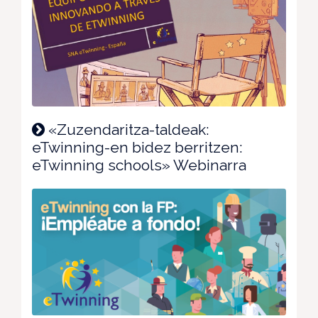
«Zuzendaritza-taldeak:
eTwinning-en bidez berritzen:
eTwinning schools» Webinarra