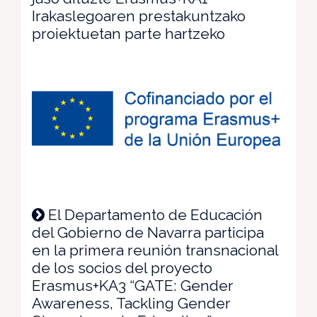
Irakaslegoaren prestakuntzako
proiektuetan parte hartzeko
El Departamento de Educación
del Gobierno de Navarra participa
en la primera reunión transnacional
de los socios del proyecto
Erasmus+KA3 “GATE: Gender
Awareness, Tackling Gender