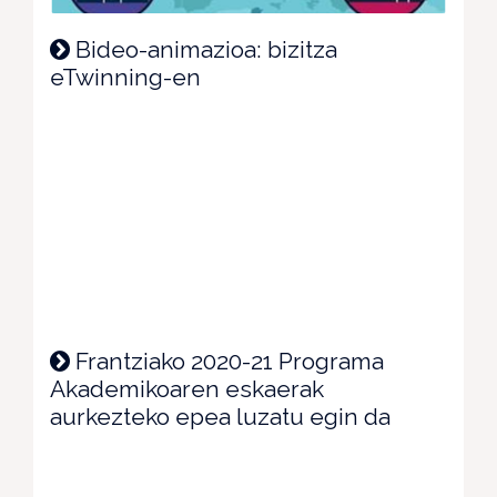
Bideo-animazioa: bizitza
eTwinning-en
Frantziako 2020-21 Programa
Akademikoaren eskaerak
aurkezteko epea luzatu egin da