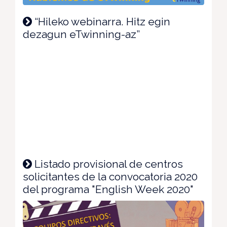
“Hileko webinarra. Hitz egin
dezagun eTwinning-az”
Listado provisional de centros
solicitantes de la convocatoria 2020
del programa "English Week 2020"