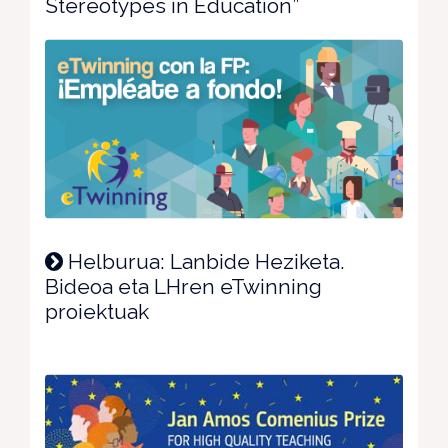
Stereotypes in Education”
Helburua: Lanbide Heziketa.
Bideoa eta LHren eTwinning
proiektuak