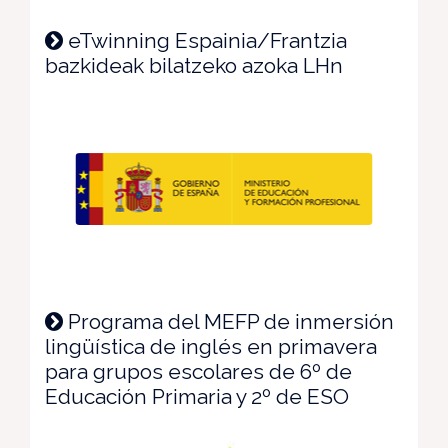
eTwinning Espainia/Frantzia
bazkideak bilatzeko azoka LHn
Programa del MEFP de inmersión
lingüística de inglés en primavera
para grupos escolares de 6º de
Educación Primaria y 2º de ESO