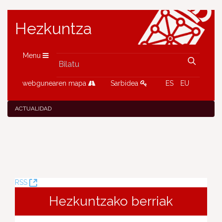
Hezkuntza
Menu
webgunearen mapa
Sarbidea
ES
EU
ACTUALIDAD
(Leiho
RSS
berria
Hezkuntzako berriak
ireki)