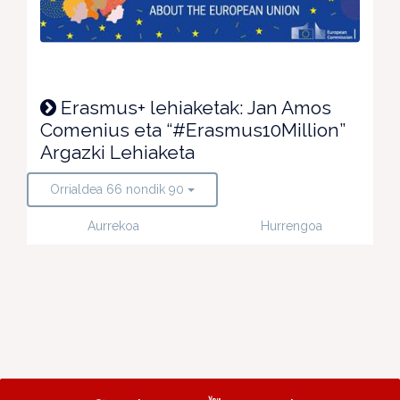
Erasmus+ lehiaketak: Jan Amos
Comenius eta “#Erasmus10Million”
Argazki Lehiaketa
Orrialdea 66 nondik 90
Aurrekoa
Hurrengoa