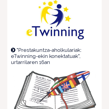
"Prestakuntza-aholkulariak:
eTwinning-ekin konektatuak",
urtarrilaren 16an