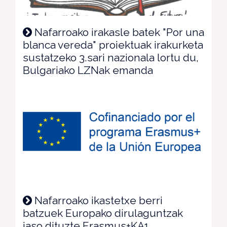
Nafarroako irakasle batek "Por una
blanca vereda" proiektuak irakurketa
sustatzeko 3.sari nazionala lortu du,
Bulgariako LZNak emanda
Nafarroako ikastetxe berri
batzuek Europako dirulaguntzak
jaso dituzte Erasmus+KA1