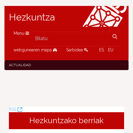
Hezkuntza
Menu
webgunearen mapa
Sarbidea
ES
EU
ACTUALIDAD
(Leiho
RSS
berria
Hezkuntzako berriak
ireki)