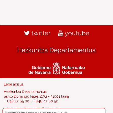
twitter
youtube
Hezkuntza Departamentua
Lege abisua
Hezkuntza Departamentua
Santo Domingo kalea Z/G - 31001 Iruña
T 848 42 65 00 - F 848 42 60 52
educacion.informacion@navarra.es
Webgune honek cookieak erabiltzen ditu, zure