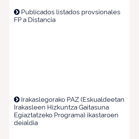
Publicados listados provsionales
FP a Distancia
Irakaslegorako PAZ (Eskualdeetan
Irakasleen Hizkuntza Gaitasuna
Egiaztatzeko Programa) ikastaroen
deialdia