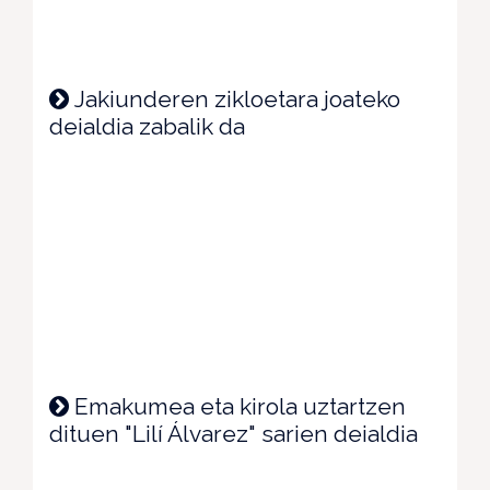
Jakiunderen zikloetara joateko
deialdia zabalik da
Emakumea eta kirola uztartzen
dituen "Lilí Álvarez" sarien deialdia