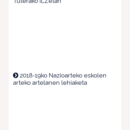
Tuterako ILZetan
2018-19ko Nazioarteko eskolen
arteko artelanen lehiaketa