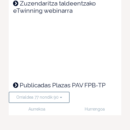
Zuzendaritza taldeentzako
eTwinning webinarra
Publicadas Plazas PAV FPB-TP
Orrialdea 77 nondik 90
Aurrekoa
Hurrengoa