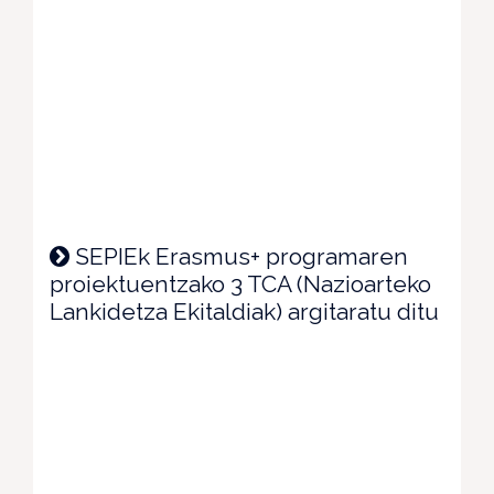
SEPIEk Erasmus+ programaren
proiektuentzako 3 TCA (Nazioarteko
Lankidetza Ekitaldiak) argitaratu ditu