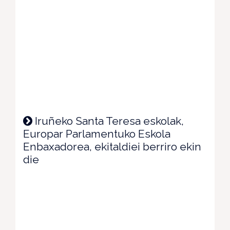
Iruñeko Santa Teresa eskolak,
Europar Parlamentuko Eskola
Enbaxadorea, ekitaldiei berriro ekin
die