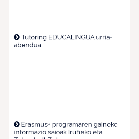
Tutoring EDUCALINGUA urria-
abendua
Erasmus+ programaren gaineko
informazio saioak Iruñeko eta