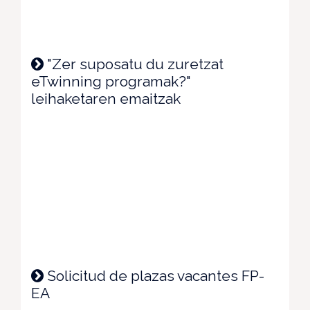
"Zer suposatu du zuretzat
eTwinning programak?"
leihaketaren emaitzak
Solicitud de plazas vacantes FP-
EA