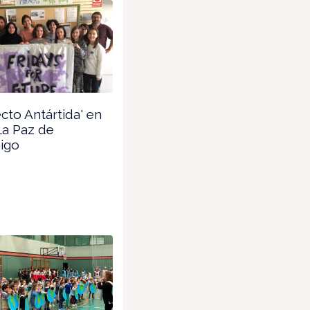
cto Antártida' en
La Paz de
igo