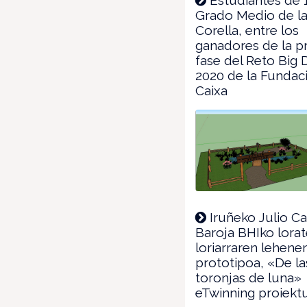
Grado Medio de l
Corella, entre los
ganadores de la p
fase del Reto Big 
2020 de la Fundac
Caixa
Iruñeko Julio C
Baroja BHIko lorat
loriarraren lehen
prototipoa, «De la
toronjas de luna»
eTwinning proiekt