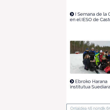
I Semana de la 
en el IESO de Cas
Ebroko Harana
institutua Suediar
Orrialdea 56 nondik 6