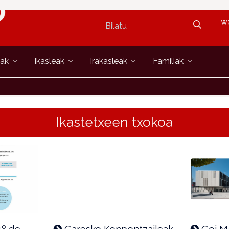
w
oak
Ikasleak
Irakasleak
Familiak
Ikastetxeen txokoa
1º de
Garesko Konpontzaileak
Goi Ma