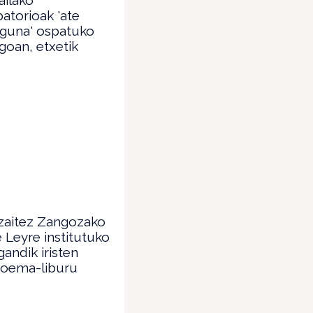
atorioak 'ate
eguna' ospatuko
goan, etxetik
zaitez Zangozako
e Leyre institutuko
gandik iristen
poema-liburu