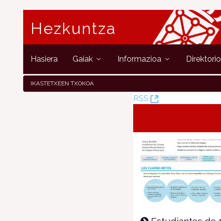
Hezkuntza
Hasiera
Gaiak
Informazioa
Direktori
IKASTETXEEN TXOKOA
(Leiho
RSS
berria
ireki)
Estudiantes de 