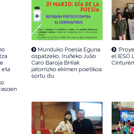
00
Munduko Poesia Eguna
'Proye
tza
ospatzeko, Iruñeko Julio
el IESO 
ie
Caro Baroja BHIak
Cinturén
" eta
jatorrizko ekimen poetikoa
sortu du
ko
rasoen