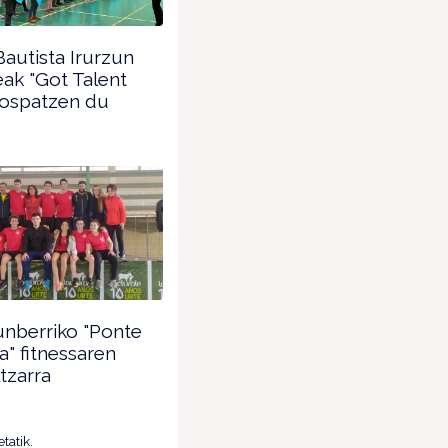
autista Irurzun
eak "Got Talent
 ospatzen du
unberriko "Ponte
" fitnessaren
ltzarra
tatik.