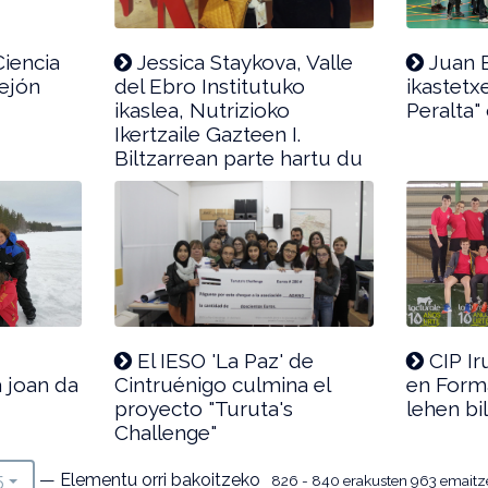
Ciencia
Jessica Staykova, Valle
Juan B
tejón
del Ebro Institutuko
ikastetx
ikaslea, Nutrizioko
Peralta"
Ikertzaile Gazteen I.
Biltzarrean parte hartu du
El IESO 'La Paz' de
CIP Ir
a joan da
Cintruénigo culmina el
en Forma
proyecto "Turuta's
lehen bi
Challenge"
— Elementu orri bakoitzeko
5
826 - 840 erakusten 963 emaitze