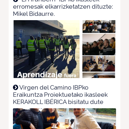
erromesak elkarrizketatzen dituzte:
Mikel Bidaurre.
Virgen del Camino IBPko
Eraikuntza Proiektuetako ikasleek
KERAKOLL IBÉRICA bisitatu dute