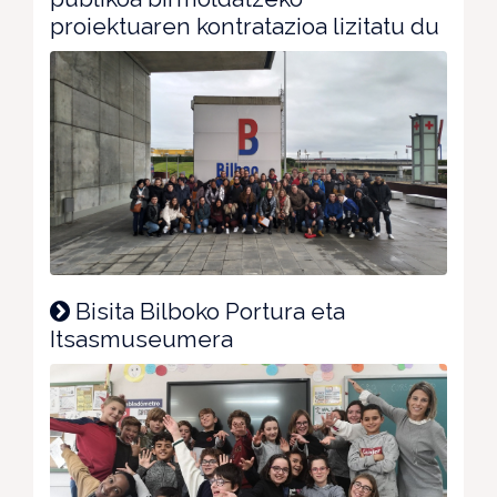
proiektuaren kontratazioa lizitatu du
Bisita Bilboko Portura eta
Itsasmuseumera