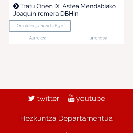
Tratu Onen IX. Astea Mendabiako
Joaquín romera DBHIn
Orrialdea 57 nondik 65
Aurrekoa
Hurrengoa
twitter
youtube
Hezkuntza Departamentua