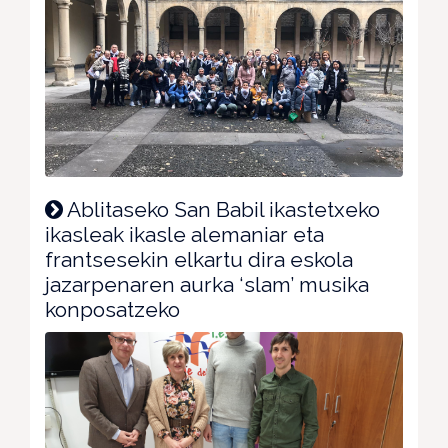
Ablitaseko San Babil ikastetxeko
ikasleak ikasle alemaniar eta
frantsesekin elkartu dira eskola
jazarpenaren aurka ‘slam’ musika
konposatzeko