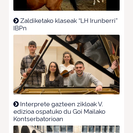
Zaldiketako klaseak “LH Irunberri”
IBPn
Interprete gazteen zikloak V.
edizioa ospatuko du Goi Mailako
Kontserbatorioan