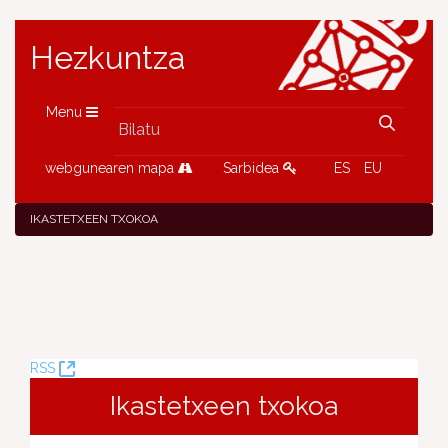
Hezkuntza
Menu
webgunearen mapa
Sarbidea
ES
EU
IKASTETXEEN TXOKOA
(Leiho
RSS
berria
Ikastetxeen txokoa
ireki)