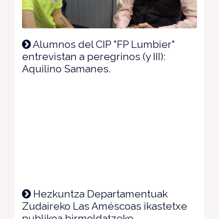
Alumnos del CIP "FP Lumbier"
entrevistan a peregrinos (y III):
Aquilino Samanes.
Hezkuntza Departamentuak
Zudaireko Las Améscoas ikastetxe
publikoa birmoldatzeko