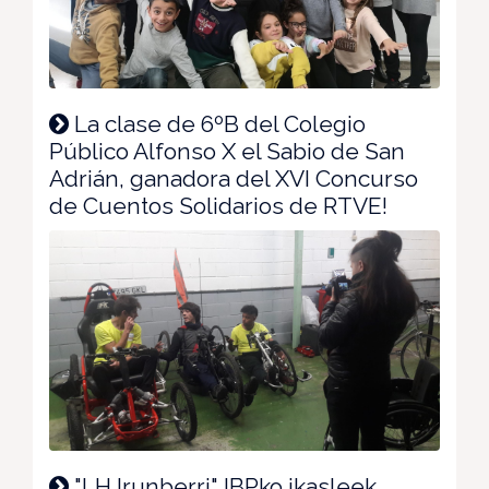
La clase de 6ºB del Colegio
Público Alfonso X el Sabio de San
Adrián, ganadora del XVI Concurso
de Cuentos Solidarios de RTVE!
"LH Irunberri" IBPko ikasleek