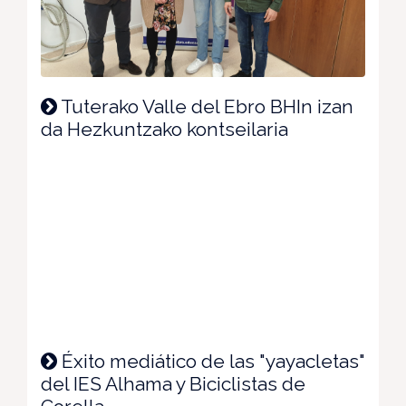
Tuterako Valle del Ebro BHIn izan
da Hezkuntzako kontseilaria
Éxito mediático de las "yayacletas"
del IES Alhama y Biciclistas de