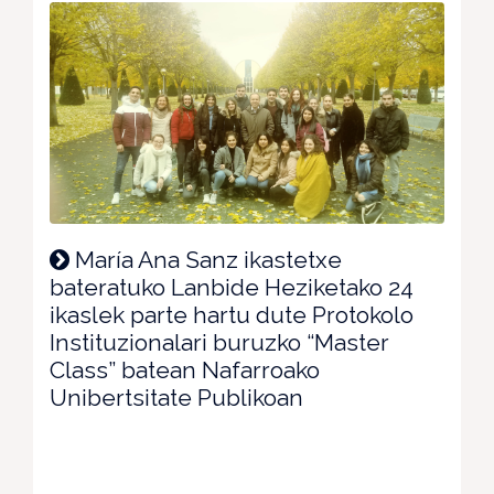
María Ana Sanz ikastetxe
bateratuko Lanbide Heziketako 24
ikaslek parte hartu dute Protokolo
Instituzionalari buruzko “Master
Class” batean Nafarroako
Unibertsitate Publikoan