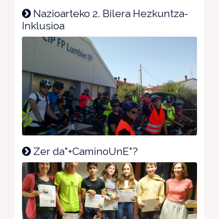
Nazioarteko 2. Bilera Hezkuntza-
Inklusioa
Zer da"+CaminoUnE"?