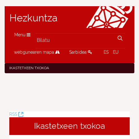
Hezkuntza
Menu
webgunearen mapa
Sarbidea
ES
EU
IKASTETXEEN TXOKOA
(Leiho
RSS
berria
Ikastetxeen txokoa
ireki)