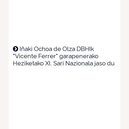
Iñaki Ochoa de Olza DBHIk
"Vicente Ferrer" garapenerako
Heziketako XI. Sari Nazionala jaso du