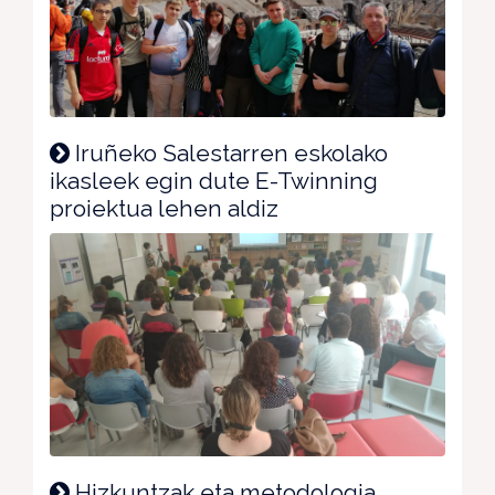
Iruñeko Salestarren eskolako
ikasleek egin dute E-Twinning
proiektua lehen aldiz
Hizkuntzak eta metodologia