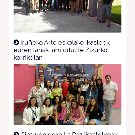
Iruñeko Arte eskolako ikasleek
euren lanak jarri dituzte Zizurko
karriketan
Cintruénigoko La Paz ikastetxeak