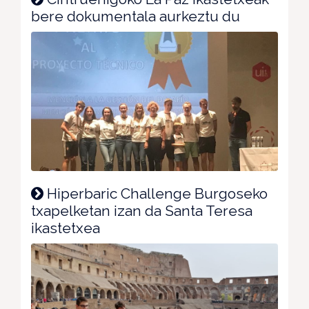
bere dokumentala aurkeztu du
Hiperbaric Challenge Burgoseko
txapelketan izan da Santa Teresa
ikastetxea