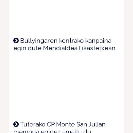
Bullyingaren kontrako kanpaina
egin dute Mendialdea I ikastetxean
Tuterako CP Monte San Julian
memoria eginez amaitu du