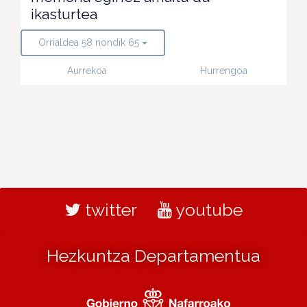
ikasturtea
Orrialdea 58 nondik 65
Aurrekoa
Hurrengoa
twitter
youtube
Hezkuntza Departamentua