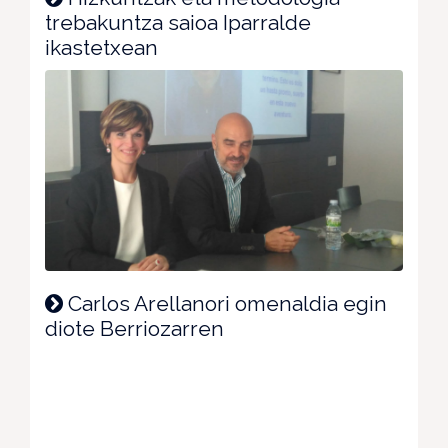
trebakuntza saioa Iparralde
ikastetxean
Carlos Arellanori omenaldia egin
diote Berriozarren