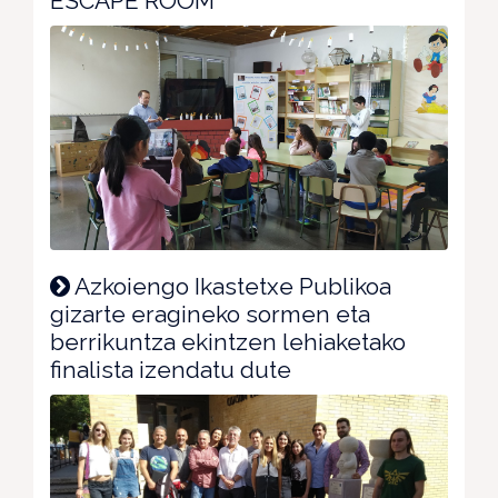
ESCAPE ROOM
Azkoiengo Ikastetxe Publikoa
gizarte eragineko sormen eta
berrikuntza ekintzen lehiaketako
finalista izendatu dute