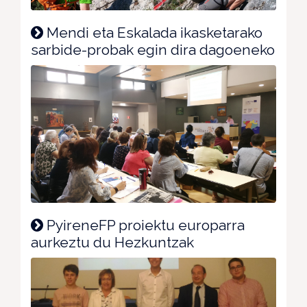
Mendi eta Eskalada ikasketarako
sarbide-probak egin dira dagoeneko
PyireneFP proiektu europarra
aurkeztu du Hezkuntzak