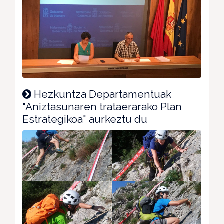
Hezkuntza Departamentuak
"Aniztasunaren trataerarako Plan
Estrategikoa" aurkeztu du