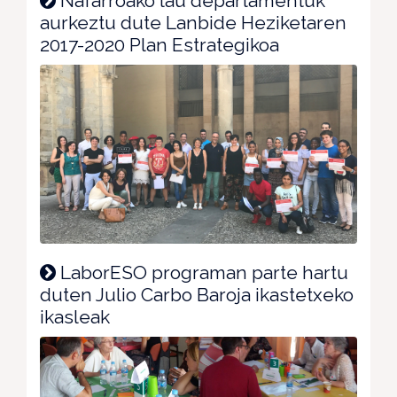
Nafarroako lau departamentuk
aurkeztu dute Lanbide Heziketaren
2017-2020 Plan Estrategikoa
LaborESO programan parte hartu
duten Julio Carbo Baroja ikastetxeko
ikasleak