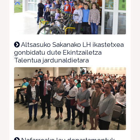
Altsasuko Sakanako LH ikastetxea
gonbidatu dute Ekintzailetza
Talentua jardunaldietara