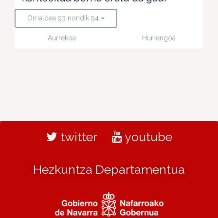
Orrialdea 93 nondik 94
Aurrekoa
Hurrengoa
twitter
youtube
Hezkuntza Departamentua