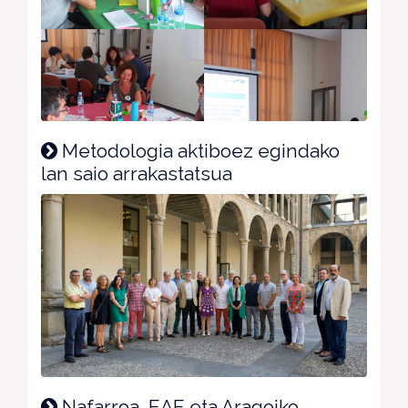
Metodologia aktiboez egindako
lan saio arrakastatsua
Nafarroa, EAE eta Aragoiko