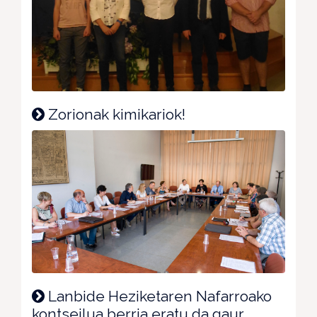
Zorionak kimikariok!
Lanbide Heziketaren Nafarroako
kontseilua berria eratu da gaur