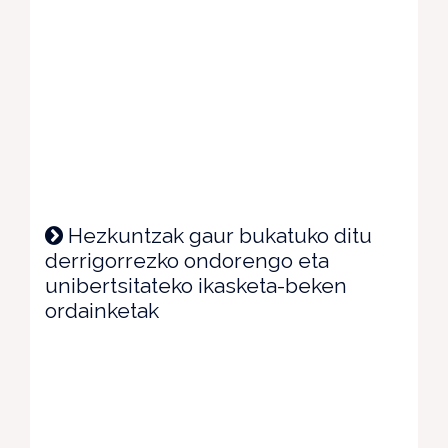
Hezkuntzak gaur bukatuko ditu
derrigorrezko ondorengo eta
unibertsitateko ikasketa-beken
ordainketak