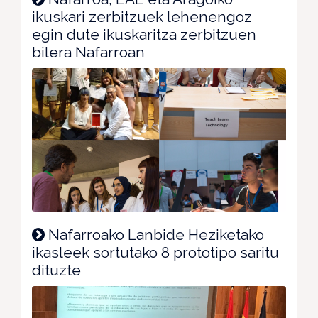
ikuskari zerbitzuek lehenengoz
egin dute ikuskaritza zerbitzuen
bilera Nafarroan
Nafarroako Lanbide Heziketako
ikasleek sortutako 8 prototipo saritu
dituzte