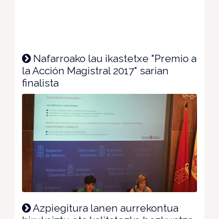
Nafarroako lau ikastetxe "Premio a
la Acción Magistral 2017" sarian
finalista
Azpiegitura lanen aurrekontua