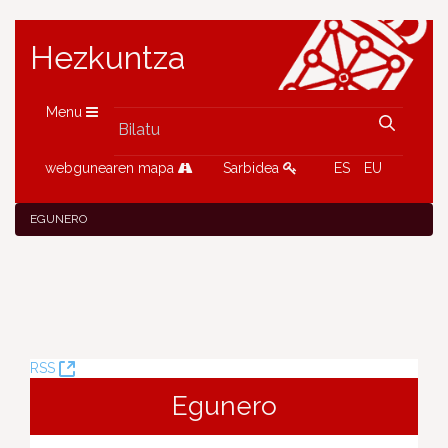
Hezkuntza
Menu
webgunearen mapa
Sarbidea
ES
EU
EGUNERO
(Leiho
RSS
berria
Egunero
ireki)