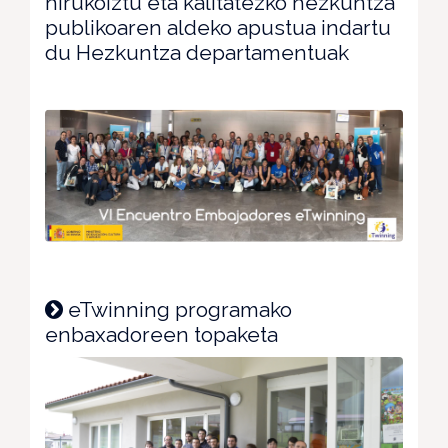
hirukoiztu eta kalitatezko hezkuntza
publikoaren aldeko apustua indartu
du Hezkuntza departamentuak
eTwinning programako
enbaxadoreen topaketa