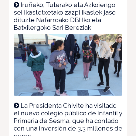
Iruñeko, Tuterako eta Azkoiengo
sei ikastetxetako zazpi ikaslek jaso
dituzte Nafarroako DBHko eta
Batxilergoko Sari Bereziak
La Presidenta Chivite ha visitado
el nuevo colegio público de Infantil y
Primaria de Sesma, que ha contado
con una inversión de 3,3 millones de
euros