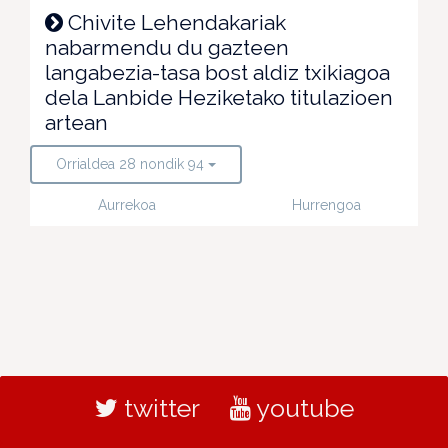
Chivite Lehendakariak
nabarmendu du gazteen
langabezia-tasa bost aldiz txikiagoa
dela Lanbide Heziketako titulazioen
artean
Orrialdea 28 nondik 94
Aurrekoa
Hurrengoa
twitter
youtube