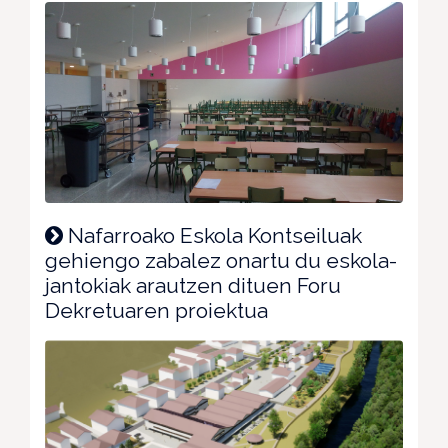
Nafarroako Eskola Kontseiluak
gehiengo zabalez onartu du eskola-
jantokiak arautzen dituen Foru
Dekretuaren proiektua