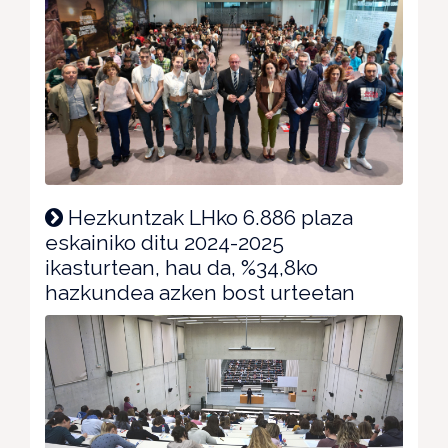
Hezkuntzak LHko 6.886 plaza
eskainiko ditu 2024-2025
ikasturtean, hau da, %34,8ko
hazkundea azken bost urteetan