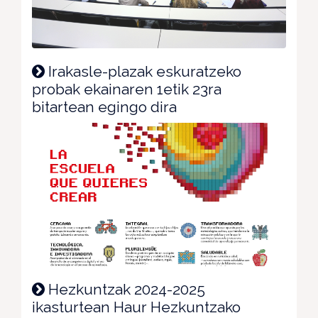
Irakasle-plazak eskuratzeko
probak ekainaren 1etik 23ra
bitartean egingo dira
Hezkuntzak 2024-2025
ikasturtean Haur Hezkuntzako