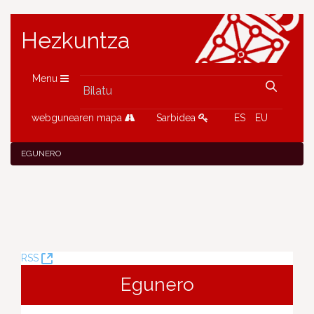
Hezkuntza
Menu
webgunearen mapa
Sarbidea
ES
EU
EGUNERO
(Leiho
RSS
berria
Egunero
ireki)