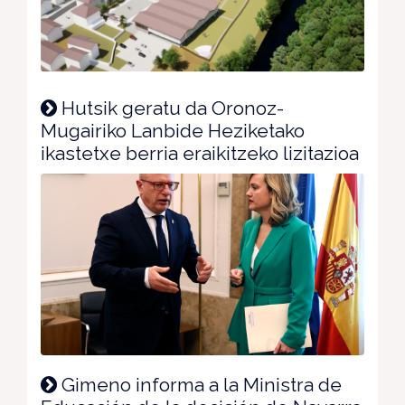
Hutsik geratu da Oronoz-
Mugairiko Lanbide Heziketako
ikastetxe berria eraikitzeko lizitazioa
Gimeno informa a la Ministra de