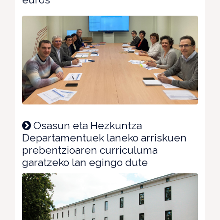
Osasun eta Hezkuntza
Departamentuek laneko arriskuen
prebentzioaren curriculuma
garatzeko lan egingo dute