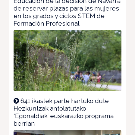
Educación de la decisión de Navarra
de reservar plazas para las mujeres
en los grados y ciclos STEM de
Formación Profesional
641 ikaslek parte hartuko dute
Hezkuntzak antolatutako
‘Egonaldiak’ euskarazko programa
berrian