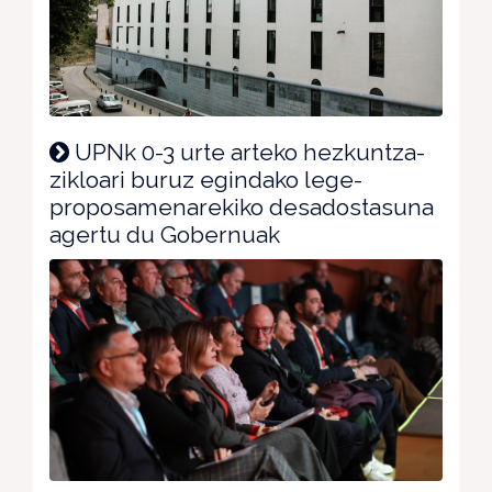
UPNk 0-3 urte arteko hezkuntza-
zikloari buruz egindako lege-
proposamenarekiko desadostasuna
agertu du Gobernuak