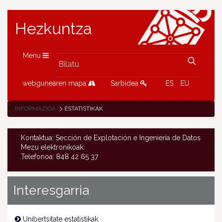
Hezkuntza
Menu
webgunearen mapa
Sarbidea
ES
EU
INFORMAZIOA
ESTATISTIKAK
Kontaktua: Sección de Explotación e Ingeniería de Datos
Mezu elektronikoak:
Telefonoa: 848 42 65 37
Interesgarria
Unibertsitate estatistikak