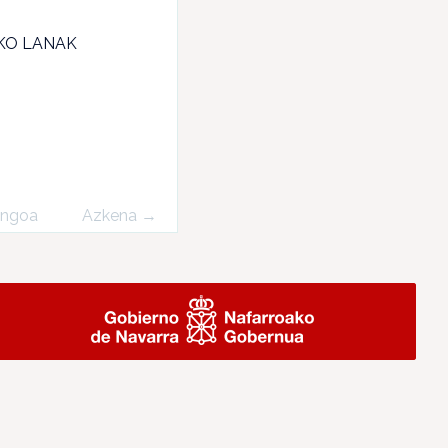
KO LANAK
engoa
Azkena →