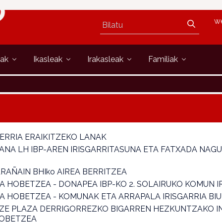
w
oak
Ikasleak
Irakasleak
Familiak
ERRIA ERAIKITZEKO LANAK
ANA LH IBP-AREN IRISGARRITASUNA ETA FATXADA NAG
RAÑAIN BHIko AIREA BERRITZEA
A HOBETZEA - DONAPEA IBP-KO 2. SOLAIRUKO KOMUN I
A HOBETZEA - KOMUNAK ETA ARRAPALA IRISGARRIA BI
ZE PLAZA DERRIGORREZKO BIGARREN HEZKUNTZAKO I
HOBETZEA