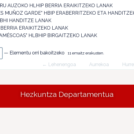
RU AUZOKO HLHIP BERRIA ERAIKITZEKO LANAK
ÉS MUÑOZ GARDE” HBIP ERABERRITZEKO ETA HANDITZE
BHI HANDITZE LANAK
 BERRIA ERAIKITZEKO LANAK
 AMÉSCOAS" HLBHIP BIRGAITZEKO LANAK
— Elementu orri bakoitzeko
11 emaitz erakusten.
← Lehenengoa
Aurrekoa
Hurr
Hezkuntza Departamentua