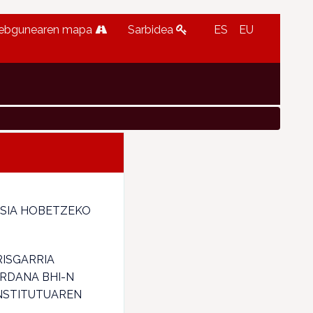
ebgunearen mapa
Sarbidea
ES
EU
USIA HOBETZEKO
RISGARRIA
URDANA BHI-N
NSTITUTUAREN