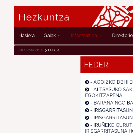
Hezkuntza
Hasiera
Gaiak
Informazioa
Direktori
INFORMAZIOA
FEDER
FEDER
-
AGOIZKO DBHI B
-
ALTSASUKO SAK
EGOKITZAPENA
-
BARAÑAINGO BA
-
IRISGARRITASUN
-
IRISGARRITASUN
-
IRUÑEKO GURUT
IRISGARRITASUNA 