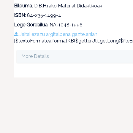
Bilduma
: D.B.H.rako Material Didaktikoak
ISBN
: 84-235-1499-4
Lege Gordailua
: NA-1048-1996
Jaitsi ezazu argitalpena gaztelanian
[$textoFormatea.formatKB($getterUtil.getLong($fileEn
More Details