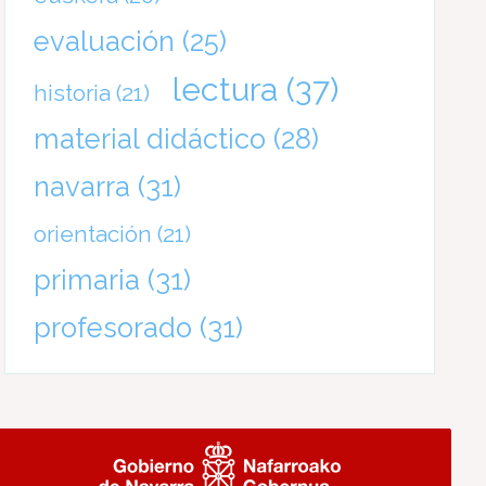
evaluación
(25)
lectura
(37)
historia
(21)
material didáctico
(28)
navarra
(31)
orientación
(21)
primaria
(31)
profesorado
(31)