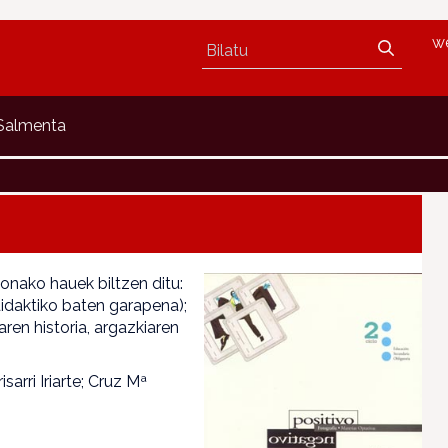
w
 Salmenta
nako hauek biltzen ditu:
didaktiko baten garapena);
aren historia, argazkiaren
sarri Iriarte; Cruz Mª