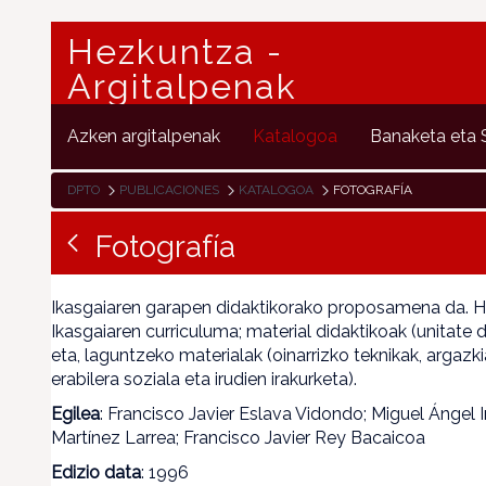
Hezkuntza -
Argitalpenak
Azken argitalpenak
Katalogoa
Banaketa eta
DPTO
PUBLICACIONES
KATALOGOA
FOTOGRAFÍA
Fotografía
Ikasgaiaren garapen didaktikorako proposamena da. Ho
Ikasgaiaren curriculuma; material didaktikoak (unitate 
eta, laguntzeko materialak (oinarrizko teknikak, argazki
erabilera soziala eta irudien irakurketa).
Egilea
: Francisco Javier Eslava Vidondo; Miguel Ángel Iri
Martínez Larrea; Francisco Javier Rey Bacaicoa
Edizio data
: 1996