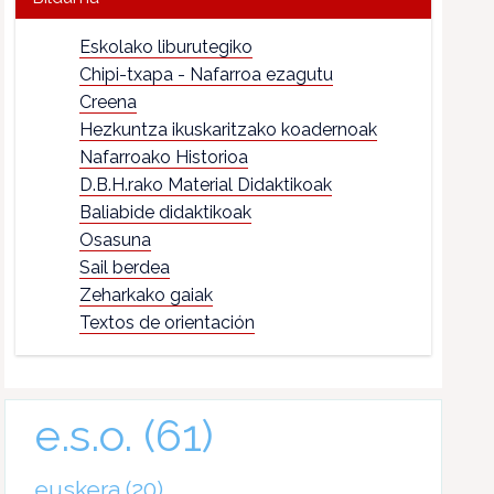
Eskolako liburutegiko
Chipi-txapa - Nafarroa ezagutu
Creena
Hezkuntza ikuskaritzako koadernoak
Nafarroako Historioa
D.B.H.rako Material Didaktikoak
Baliabide didaktikoak
Osasuna
Sail berdea
Zeharkako gaiak
Textos de orientación
e.s.o.
(61)
euskera
(20)