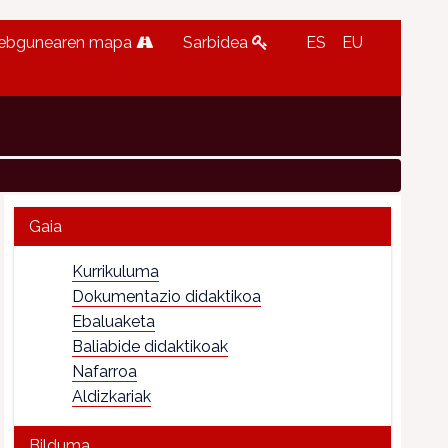
ebgunearen mapa
Sarbidea
ES
EU
Gaia
Kurrikuluma
Dokumentazio didaktikoa
Ebaluaketa
Baliabide didaktikoak
Nafarroa
Aldizkariak
Bilduma