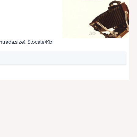
trada.size), $locale)Kb]