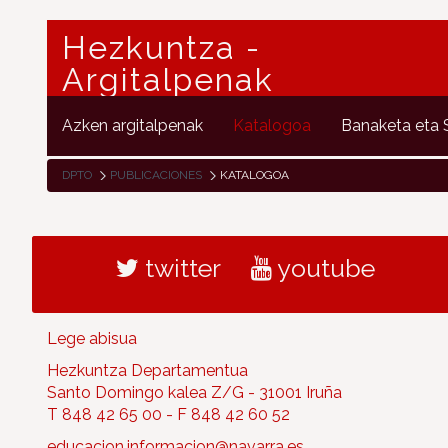
Hezkuntza -
Argitalpenak
Azken argitalpenak
Katalogoa
Banaketa eta
DPTO
PUBLICACIONES
KATALOGOA
twitter
youtube
Lege abisua
Hezkuntza Departamentua
Santo Domingo kalea Z/G - 31001 Iruña
T 848 42 65 00 - F 848 42 60 52
educacion.informacion@navarra.es