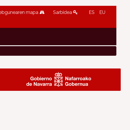
ebgunearen mapa
Sarbidea
ES
EU