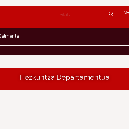
w
 Salmenta
Hezkuntza Departamentua