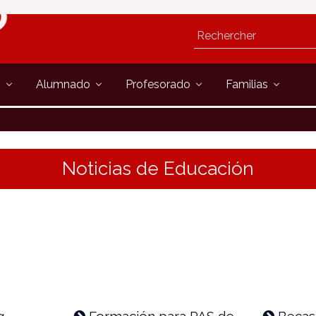
s
Alumnado
Profesorado
Familias
Noticias de Educación
g –
Formación para PAS de
Becas