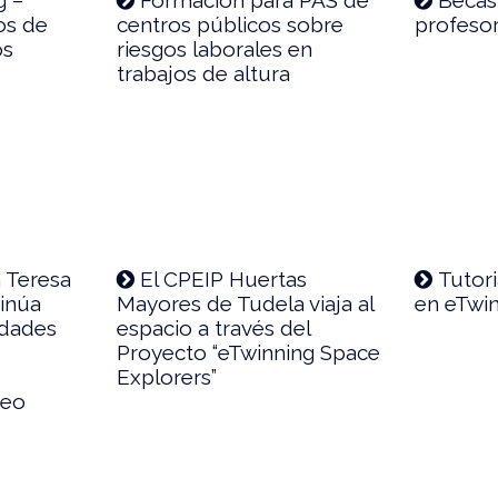
los de
centros públicos sobre
profesor
os
riesgos laborales en
trabajos de altura
a Teresa
El CPEIP Huertas
Tutori
inúa
Mayores de Tudela viaja al
en eTwin
idades
espacio a través del
Proyecto “eTwinning Space
Explorers”
peo