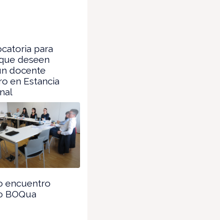
catoria para
 que deseen
un docente
ro en Estancia
nal
 encuentro
o BOQua