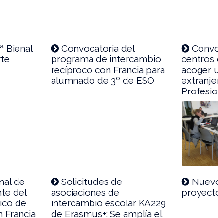
1ª Bienal
Convocatoria del
Convo
rte
programa de intercambio
centros
recíproco con Francia para
acoger 
alumnado de 3º de ESO
extranje
Profesio
nal de
Solicitudes de
Nuevo
nte del
asociaciones de
proyect
ico de
intercambio escolar KA229
 Francia
de Erasmus+: Se amplía el