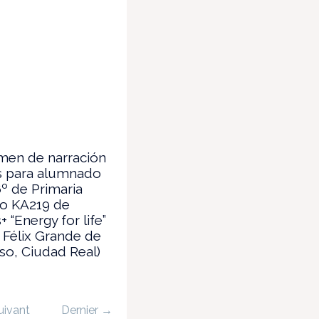
men de narración
és para alumnado
6º de Primaria
to KA219 de
 “Energy for life”
 Félix Grande de
o, Ciudad Real)
uivant
Dernier →