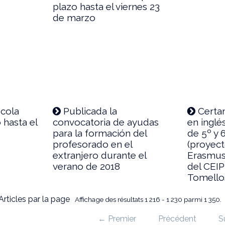
plazo hasta el viernes 23
de marzo
cola
Publicada la
Certa
 hasta el
convocatoria de ayudas
en ingl
para la formación del
de 5º y 
profesorado en el
(proyec
extranjero durante el
Erasmus+
verano de 2018
del CEIP
Tomellos
Articles par la page
Affichage des résultats 1 216 - 1 230 parmi 1 350.
← Premier
Précédent
S