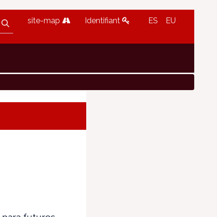
site-map
Identifiant
ES
EU
 para futuros