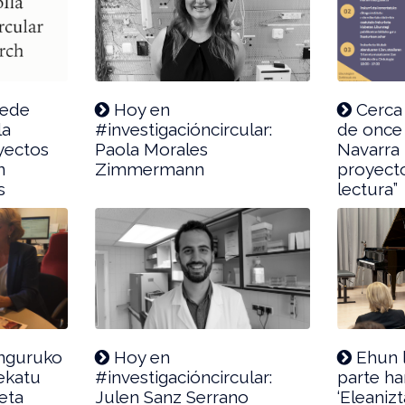
cede
Hoy en
Cerca 
la
#investigacióncircular:
de once 
oyectos
Paola Morales
Navarra 
n
Zimmermann
proyecto
s
lectura”
inguruko
Hoy en
Ehun l
tekatu
#investigacióncircular:
parte ha
eta
Julen Sanz Serrano
‘Eleaniz