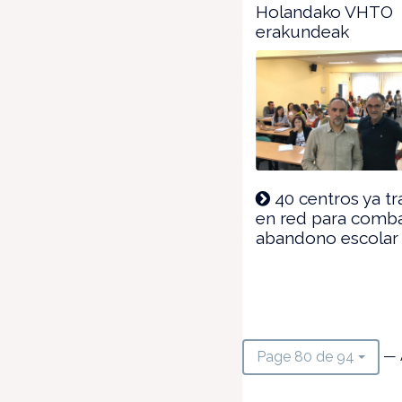
Holandako VHTO
erakundeak
40 centros ya tr
en red para combat
abandono escolar
— 
Page 80 de 94