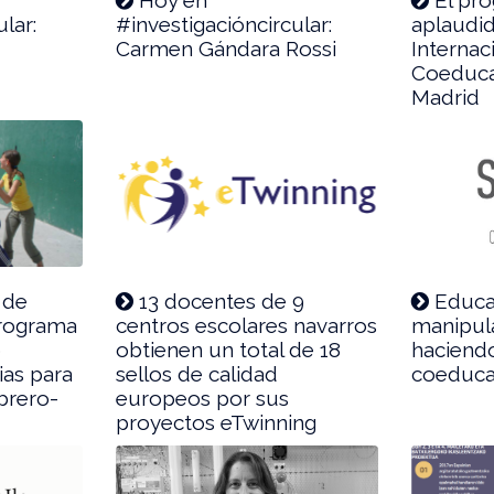
lar:
#investigacióncircular:
aplaudid
Carmen Gándara Rossi
Internac
Coeduca
Madrid
 de
13 docentes de 9
Educac
programa
centros escolares navarros
manipula
o
obtienen un total de 18
haciend
ias para
sellos de calidad
coeduca
ebrero-
europeos por sus
proyectos eTwinning