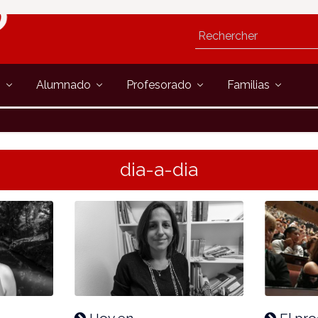
s
Alumnado
Profesorado
Familias
dia-a-dia
Hoy en
El pro