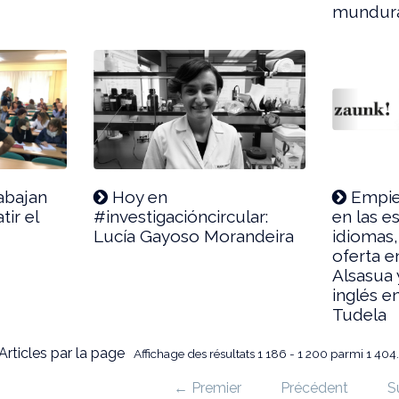
mundura
abajan
Hoy en
Empie
ir el
#investigacióncircular:
en las e
Lucía Gayoso Morandeira
idiomas
oferta e
Alsasua 
inglés e
Tudela
Articles par la page
Affichage des résultats 1 186 - 1 200 parmi 1 404
← Premier
Précédent
S