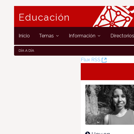
Educación
Inicio
Temas
Información
Directorio
DÍA A DÍA
(Ouvre
Flux RSS
la
nouvelle
fenêtre)
Hoy en