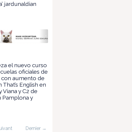
’ jardunaldian
za el nuevo curso
scuelas oficiales de
, con aumento de
n That’s English en
y Viana y C2 de
n Pamplona y
.
uivant
Dernier →