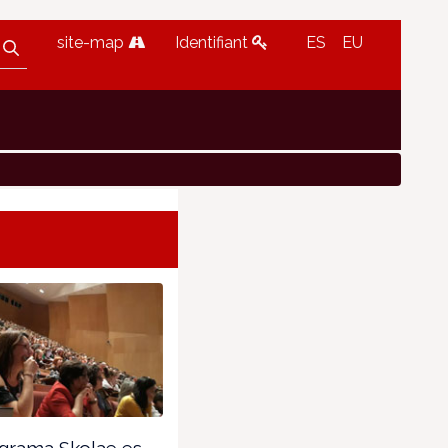
site-map
Identifiant
ES
EU
grama Skolae es