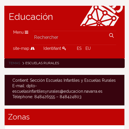
Educación
Menu
site-map
Identifiant
ES
EU
TEMAS
ESCUELAS RURALES
Contient: Sección Escuelas Infantiles y Escuelas Rurales
E-mail: dpto-
escuelasinfantilesyrurales@educacion.navarra.es
Téléphone: 848426555 – 848424803
Zonas