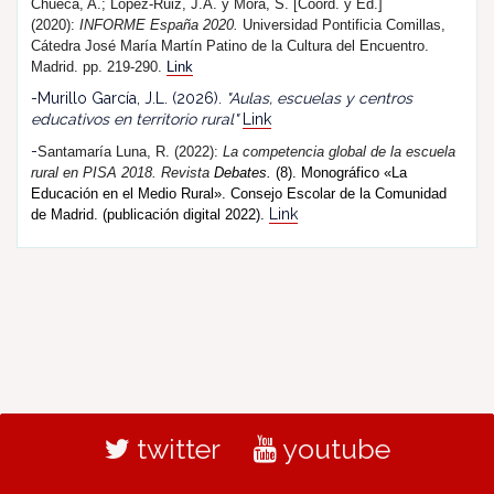
Chueca, A.; López-Ruiz, J.A. y Mora, S. [Coord. y Ed.]
(2020):
INFORME España 2020.
Universidad Pontificia Comillas,
Cátedra José María Martín Patino de la Cultura del Encuentro.
Madrid. pp. 219-290.
Link
-Murillo García, J.L. (2026).
"Aulas, escuelas y centros
educativos en territorio rural"
Link
-
Santamaría Luna, R. (202
2
):
La competencia global de la escuela
rural en PISA 2018.
R
evista
Debates.
(8). Monográfico «La
Educación en el Medio Rural». Consejo Escolar de la Comunidad
Link
de Madrid. (publicación digital 2022).
twitter
youtube