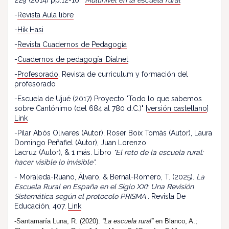
229 (2014) pp.12-16: "
Multinivel en la escuela rural
"
-
Revista Aula libre
-
Hik Hasi
-
Revista Cuadernos de Pedagogía
-
Cuadernos de pedagogía. Dialnet
-
Profesorado
. Revista de curriculum y formación del
profesorado
-Escuela de Ujué (2017) Proyecto "Todo lo que sabemos
sobre Cantónimo (del 684 al 780 d.C.)" [
versión castellano
]
Link
-Pilar Abós Olivares (Autor), Roser Boix Tomàs (Autor), Laura
Domingo Peñafiel (Autor), Juan Lorenzo
Lacruz (Autor), & 1 más. Libro
"El reto de la escuela rural:
hacer visible lo invisible"
.
- Moraleda-Ruano, Álvaro, & Bernal-Romero, T. (2025).
La
Escuela Rural en España en el Siglo XXI: Una Revisión
Sistemática según el protocolo PRISMA
. Revista De
Educación, 407.
Link
-Santamaría Luna, R. (2020).
“La escuela rural”
en Blanco, A.;