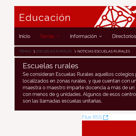
Educación
Inicio
Temas
Información
Directorio
TEMAS
ESCUELAS RURALES
NOTICIAS ESCUELAS RURALES
Escuelas rurales
Se consideran Escuelas Rurales aquellos colegios 
localizados en zonas rurales, y que cuentan con un
maestra o maestro imparte docencia a más de un c
con menos de 9 unidades. Algunos de esos centro
son las llamadas escuelas unitarias.
(Ouvre
Flux RSS
la
nouvelle