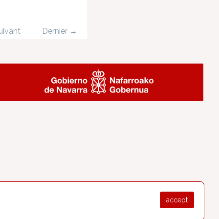
uivant
Dernier →
accept