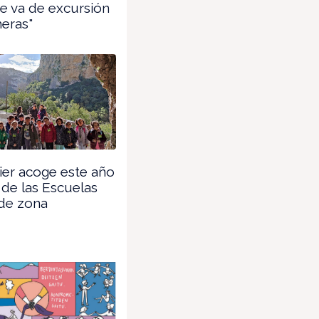
se va de excursión
eras"
er acoge este año
a de las Escuelas
 de zona