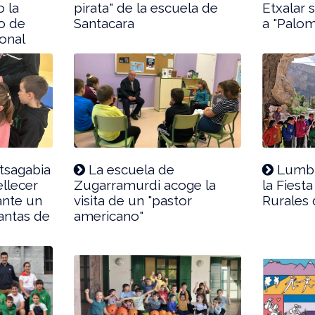
o la
pirata" de la escuela de
Etxalar 
do de
Santacara
a "Palom
onal
tsagabia
La escuela de
Lumbi
llecer
Zugarramurdi acoge la
la Fiest
ante un
visita de un "pastor
Rurales
antas de
americano"