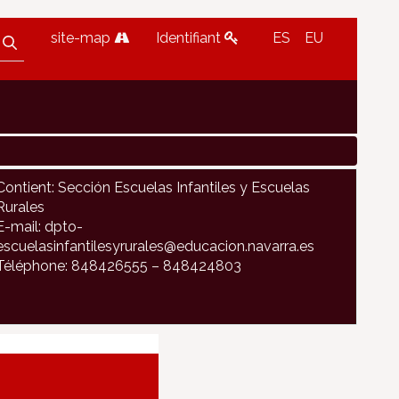
site-map
Identifiant
ES
EU
Contient: Sección Escuelas Infantiles y Escuelas
Rurales
E-mail: dpto-
escuelasinfantilesyrurales@educacion.navarra.es
Téléphone: 848426555 – 848424803