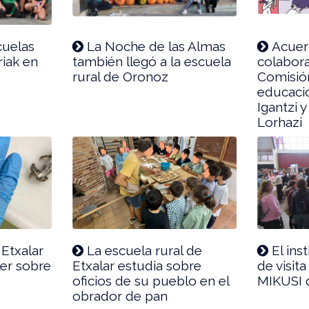
cuelas
La Noche de las Almas
Acuer
riak en
también llegó a la escuela
colabora
rural de Oronoz
Comisió
educació
Igantzi y
Lorhazi
Etxalar
La escuela rural de
El ins
ler sobre
Etxalar estudia sobre
de visita
oficios de su pueblo en el
MIKUSI 
obrador de pan