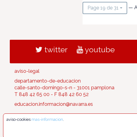
— A
Page 19 de 31
twitter
youtube
aviso-legal
departamento-de-educacion
calle-santo-domingo-s-n - 31001 pamplona
T 848 42 65 00 - F 848 42 60 52
educacion.informacion@navarra.es
aviso-cookies
mas-informacion
.