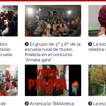
tico
El grupo de 5º y 6º de la
La es
 (sólo
escuela rural de Ituren,
celebra 
scuela
finalista en el concurso
"Arnasa gara"
 de
Arranca la "Biblioteca
La esc