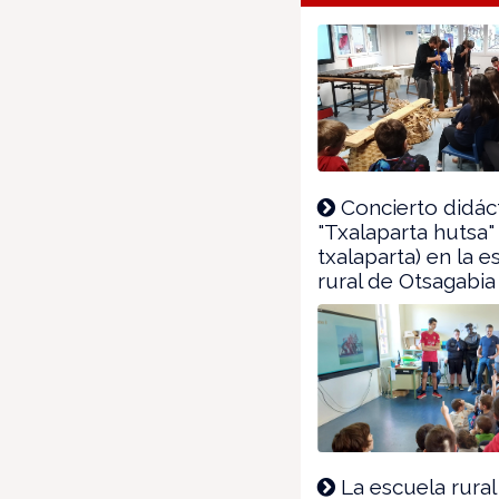
fenêtre)
Concierto didác
"Txalaparta hutsa"
txalaparta) en la e
rural de Otsagabia
La escuela rural