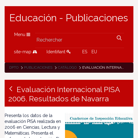
Educación - Publicaciones
Menu
site-map
Identifiant
ES
EU
DPTO
PUBLICACIONES
CATÁLOGO
EVALUACIÓN INTERNACIONAL PISA 2006. RESULTADOS DE NAVARRA
Evaluación Internacional PISA
2006. Resultados de Navarra
Presenta los datos de la
evaluación PISA realizada en
2006 en Ciencias, Lectura y
Matemáticas. Presenta el