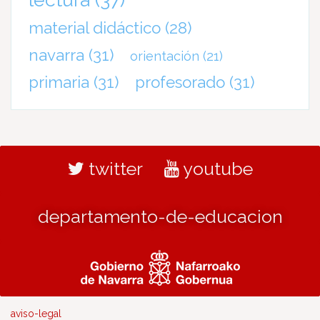
material didáctico
(28)
navarra
(31)
orientación
(21)
primaria
(31)
profesorado
(31)
twitter
youtube
departamento-de-educacion
aviso-legal