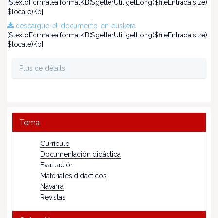
[$textoFormatea.formatKB($getterUtil.getLong($fileEntrada.size),
$locale)Kb]
descargue-el-documento-en-euskera
[$textoFormatea.formatKB($getterUtil.getLong($fileEntrada.size),
$locale)Kb]
Plus de détails
Tema
Currículo
Documentación didáctica
Evaluación
Materiales didácticos
Navarra
Revistas