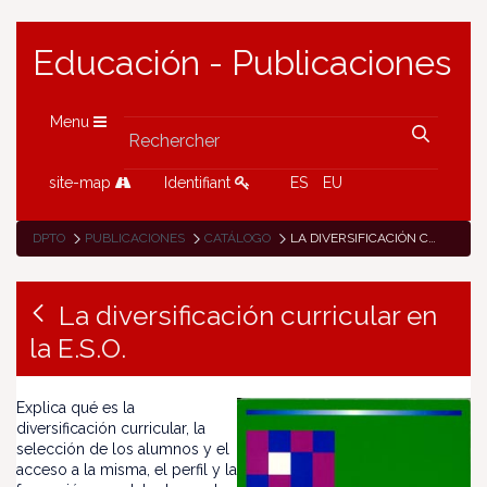
Educación - Publicaciones
Menu
site-map
Identifiant
ES
EU
DPTO
PUBLICACIONES
CATÁLOGO
LA DIVERSIFICACIÓN CURRICULAR EN LA E.S.O.
La diversificación curricular en
la E.S.O.
Explica qué es la
diversificación curricular, la
selección de los alumnos y el
acceso a la misma, el perfil y la