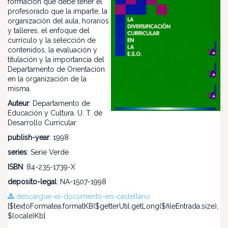
formación que debe tener el
profesorado que la imparte, la
organización del aula, horarios
y talleres, el enfoque del
currículo y la selección de
contenidos, la evaluación y
titulación y la importancia del
Departamento de Orientación
en la organización de la
misma.
Auteur
: Departamento de
Educación y Cultura. U. T. de
Desarrollo Curricular
publish-year
: 1998
series
: Serie Verde
ISBN
: 84-235-1739-X
deposito-legal
: NA-1507-1998
descargue-el-documento-en-castellano
[$textoFormatea.formatKB($getterUtil.getLong($fileEntrada.size),
$locale)Kb]