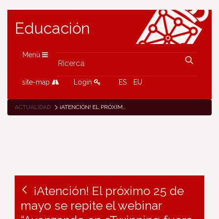
Educación
Menù
site-map
Login
ES
EU
ACTUALIDAD
¡ATENCIÓN! EL PRÓXIMO 25 DE MAYO SE REPITE EL WEBINAR “AVANZANDO EN ETWINNING FUERA DEL AULA”
¡Atención! El próximo 25 de
mayo se repite el webinar