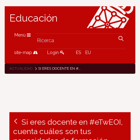
Educación
Menù
site-map
Login
ES
EU
ACTUALIDAD
SI ERES DOCENTE EN #ETWEOI, CUENTA CUÁLES SON TUS NECESIDADES DE FORMACIÓN
Si eres docente en #eTwEOI,
cuenta cuáles son tus