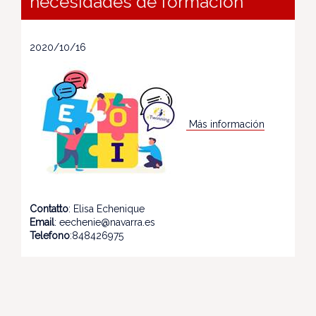
necesidades de formación
2020/10/16
Más información
Contatto
: Elisa Echenique
Email
: eechenie@navarra.es
Telefono
:848426975