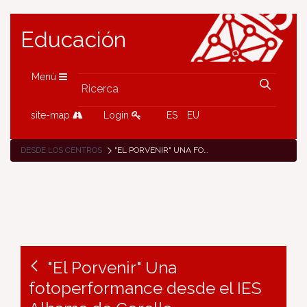
Educación
Menù
site-map
Login
ES
EU
DESDE LOS CENTROS
"EL PORVENIR" UNA FOTOPERFORMANCE DESDE EL IES ALHAMA DE CORELLA
"El Porvenir" Una
fotoperformance desde el IES