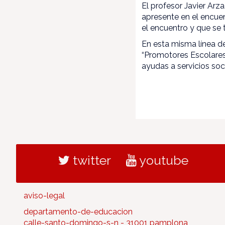
El profesor Javier Arz
apresente en el encue
el encuentro y que se
En esta misma línea d
“Promotores Escolares
ayudas a servicios so
twitter
youtube
aviso-legal
departamento-de-educacion
calle-santo-domingo-s-n - 31001 pamplona