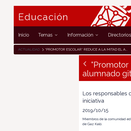
Educación
Inicio
Temas
Información
Directorio
ACTUALIDAD
“PROMOTOR ESCOLAR” REDUCE A LA MITAD EL ABSENTISMO DEL ALUMNADO GITANO
“Promotor 
alumnado gi
Los responsables d
iniciativa
2019/10/15
Miembros de la comunidad educ
de Gaz Kaló.