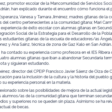
nez, promotor escolar de la Mancomunidad de Servicios Socia
Adrián, han explicado durante el encuentro cómo funciona el
Esperanza, Vanesa y Tamara Jiménez, madres gitanas de la 
s del centro pertenecientes a la comunidad gitana; Mari Carm
 experiencia de éxito escolar con alumnas gitanas en Secunda
tegración Social de la Estrategia para el Desarrollo de la Pobl
s estudiantes gitanas de la escuela de educadores/as Ángela 
nez y Ana Sainz, técnica de zona de Gaz Kalo en San Adrián.
 ha contado su experiencia como profesora en el IES Ribera d
uatro alumnas gitanas que iban a abandonar Secundaria ter
ota y siguieran estudiando.
ménez, director del CPEIP Francisco Javier Sáenz de Oiza de 
ión para la inclusión de la cultura y la historia del pueblo gi
 su experiencia personal en la materia.
lexionado sobre las posibilidades de mejora de la actual legis
s alumnos/as de la comunidad gitana que terminan secundari
ios y superiores no se queden sin plaza. Asimismo se ha rei
actual de becas.