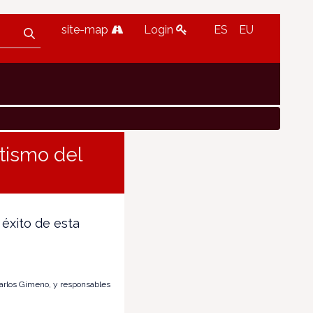
site-map
Login
ES
EU
ntismo del
 éxito de esta
Carlos Gimeno, y responsables