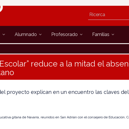
s
Alumnado
Profesorado
Familias
Escolar” reduce a la mitad el abse
tano
el proyecto explican en un encuentro las claves del
ativa gitana de Navarra, reunidos en San Adrián con el consejero de Educación, 