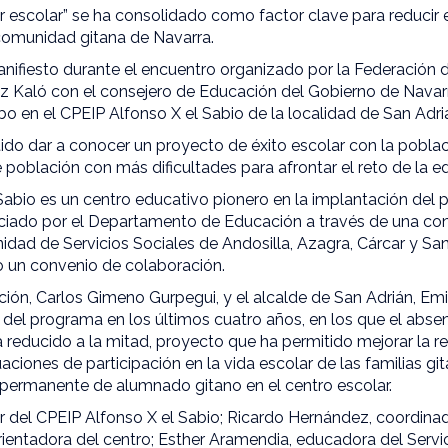
r escolar” se ha consolidado como factor clave para reducir
comunidad gitana de Navarra.
anifiesto durante el encuentro organizado por la Federación 
z Kaló con el consejero de Educación del Gobierno de Navar
bo en el CPEIP Alfonso X el Sabio de la localidad de San Adri
ido dar a conocer un proyecto de éxito escolar con la poblac
 población con más dificultades para afrontar el reto de la e
 Sabio es un centro educativo pionero en la implantación del
anciado por el Departamento de Educación a través de una con
dad de Servicios Sociales de Andosilla, Azagra, Cárcar y San
o un convenio de colaboración.
ión, Carlos Gimeno Gurpegui, y el alcalde de San Adrián, Emi
 del programa en los últimos cuatro años, en los que el abse
reducido a la mitad, proyecto que ha permitido mejorar la re
ciones de participación en la vida escolar de las familias gi
a permanente de alumnado gitano en el centro escolar.
or del CPEIP Alfonso X el Sabio; Ricardo Hernández, coordina
ientadora del centro; Esther Aramendia, educadora del Servic