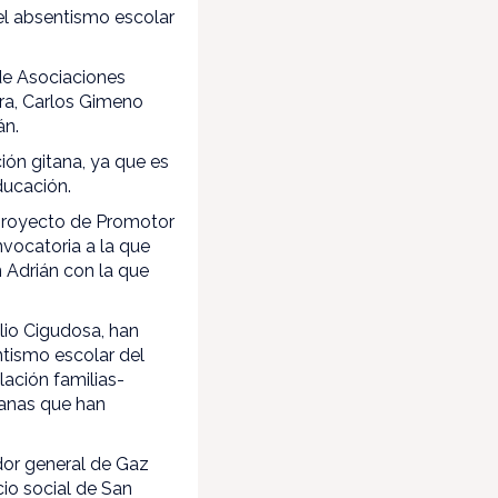
 el absentismo escolar
de Asociaciones
ra, Carlos Gimeno
án.
ión gitana, ya que es
ducación.
 proyecto de Promotor
vocatoria a la que
 Adrián con la que
lio Cigudosa, han
ntismo escolar del
lación familias-
tanas que han
dor general de Gaz
io social de San