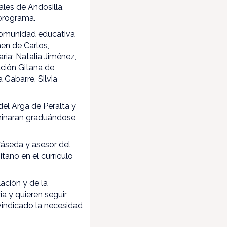
les de Andosilla,
 programa.
comunidad educativa
en de Carlos,
ria; Natalia Jiménez,
ación Gitana de
Gabarre, Silvia
el Arga de Peralta y
minaran graduándose
Cáseda y asesor del
tano en el currículo
lación y de la
a y quieren seguir
vindicado la necesidad