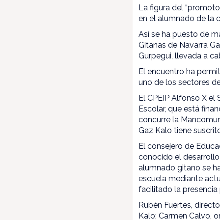
La figura del “promoto
en el alumnado de la 
Así se ha puesto de m
Gitanas de Navarra Ga
Gurpegui, llevada a ca
El encuentro ha permit
uno de los sectores de
El CPEIP Alfonso X el
Escolar, que está fin
concurre la Mancomuni
Gaz Kalo tiene suscrit
El consejero de Educac
conocido el desarrollo
alumnado gitano se ha 
escuela mediante actua
facilitado la presenci
Rubén Fuertes, direct
Kalo; Carmen Calvo, or