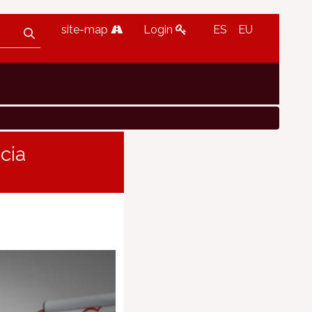
site-map
Login
ES
EU
cia