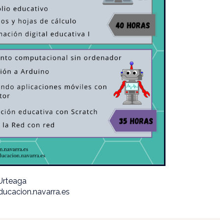
 Urteaga
ducacion.navarra.es