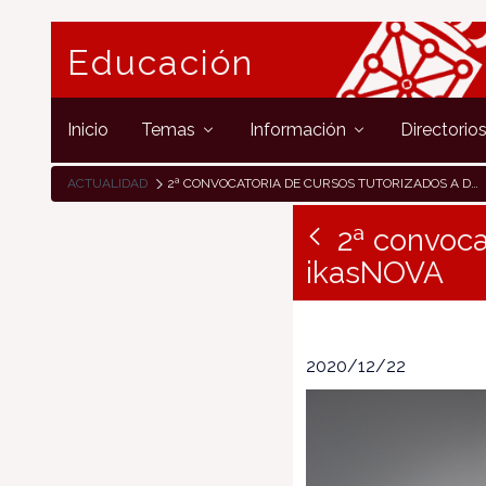
Educación
Inicio
Temas
Información
Directorio
ACTUALIDAD
2ª CONVOCATORIA DE CURSOS TUTORIZADOS A DISTANCIA IKASNOVA
2ª convoca
ikasNOVA
2020/12/22