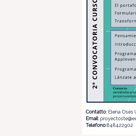
Contatto
: Elena Osés
Email
: proyectoste@e
Telefono
:848422902