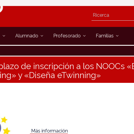
s
Alumnado
Profesorado
Familias
 plazo de inscripción a los NOOCs 
ing» y «Diseña eTwinning»
Más información