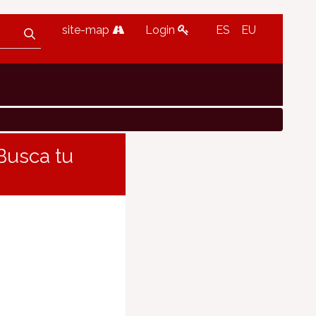
site-map
Login
ES
EU
«Busca tu