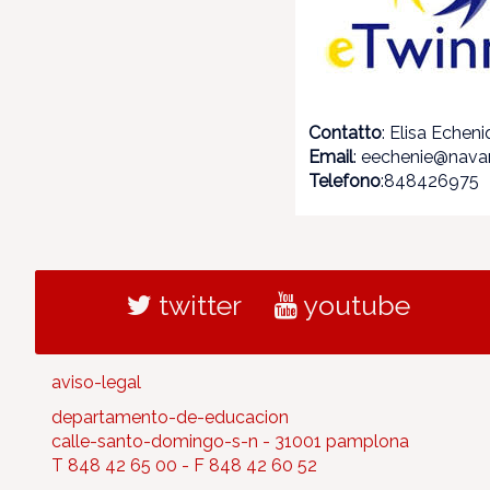
Contatto
: Elisa Echen
Email
: eechenie@navar
Telefono
:848426975
twitter
youtube
aviso-legal
departamento-de-educacion
calle-santo-domingo-s-n - 31001 pamplona
T 848 42 65 00 - F 848 42 60 52