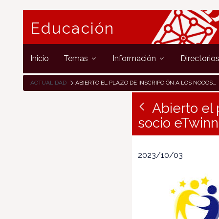
Educación
Inicio
Temas
Información
Directorio
ACTUALIDAD
ABIERTO EL PLAZO DE INSCRIPCIÓN A LOS NOOCS «BUSCA TU SOCIO ETWINNING» Y «DISEÑA ETWINNING»
Abierto el
socio eTwinn
2023/10/03