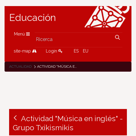
Educación
Menù
site-map
Login
ES
EU
ACTUALIDAD
ACTIVIDAD "MÚSICA EN INGLÉS" - GRUPO TXIKISMIKIS
Actividad "Música en inglés" -
Grupo Txikismikis