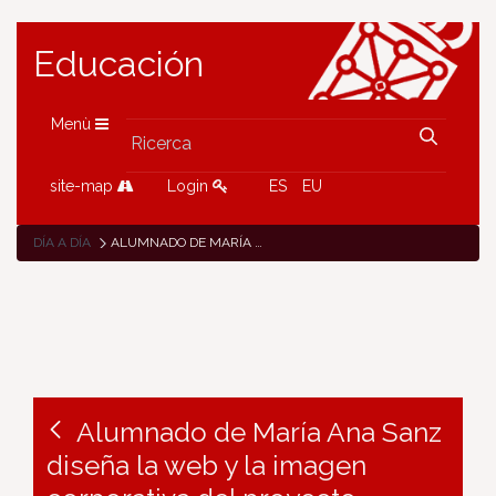
Educación
Menù
site-map
Login
ES
EU
DÍA A DÍA
ALUMNADO DE MARÍA ANA SANZ DISEÑA LA WEB Y LA IMAGEN CORPORATIVA DEL PROYECTO NAVE2, QUE BUSCA FOMENTAR LA MOVILIDAD EUROPEA DE ESTUDIANTES DE FP
Alumnado de María Ana Sanz
diseña la web y la imagen