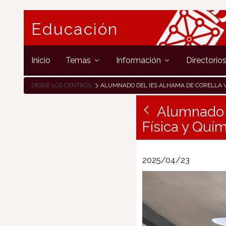
Educación
Inicio
Temas
Información
Directorio
DESDE LOS CENTROS
ALUMNADO DEL IES ALHAMA DE CORELLA VISITA EL MUSEO DE FÍSICA Y
Alumnado d
Física y Quí
2025/04/23