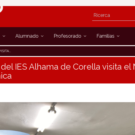
s
Alumnado
Profesorado
Familias
 QUÍMICA
el IES Alhama de Corella visita e
mica