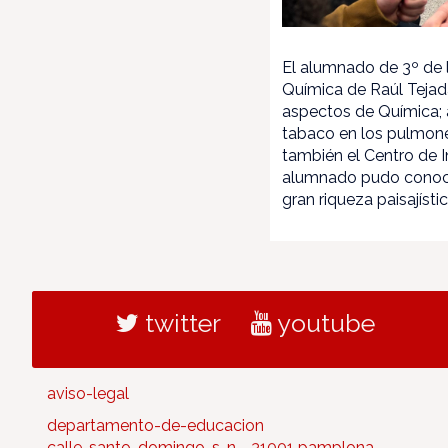
El alumnado de 3º de l
Química de Raúl Tejada
aspectos de Química; a
tabaco en los pulmones
también el Centro de I
alumnado pudo conocer
gran riqueza paisajísti
twitter
youtube
aviso-legal
departamento-de-educacion
calle-santo-domingo-s-n - 31001 pamplona