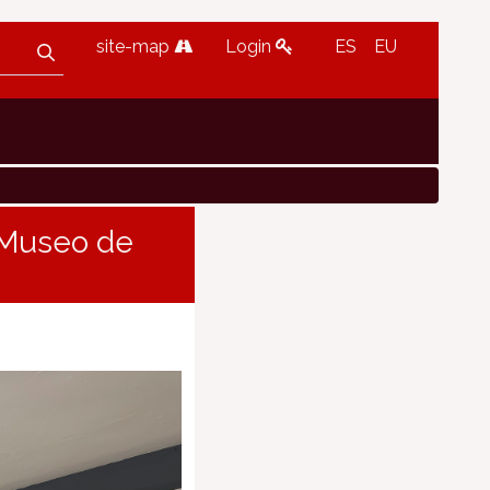
site-map
Login
ES
EU
l Museo de