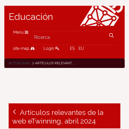
Educación
Menù
site-map
Login
ES
EU
ACTUALIDAD
ARTÍCULOS RELEVANTES DE LA WEB ETWINNING, ABRIL 2024
Artículos relevantes de la
web eTwinning, abril 2024