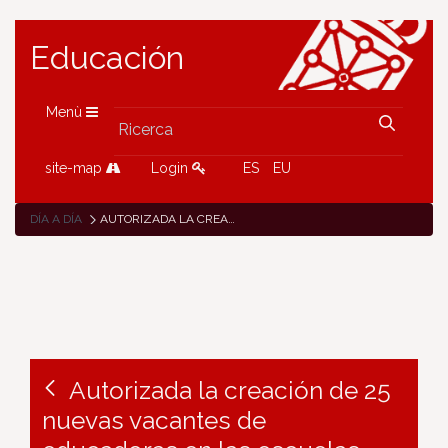
Educación
Menù
site-map
Login
ES
EU
DÍA A DÍA
AUTORIZADA LA CREACIÓN DE 25 NUEVAS VACANTES DE EDUCADORAS EN LAS ESCUELAS INFANTILES DEL DEPARTAMENTO DE EDUCACIÓN
Autorizada la creación de 25
nuevas vacantes de