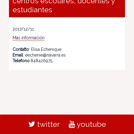
centros escolares, docentes y
estudiantes
2017/12/11
Más información
Contatto
: Elisa Echenique
Email
: eechenie@navarra.es
Telefono
:848426975
twitter
youtube