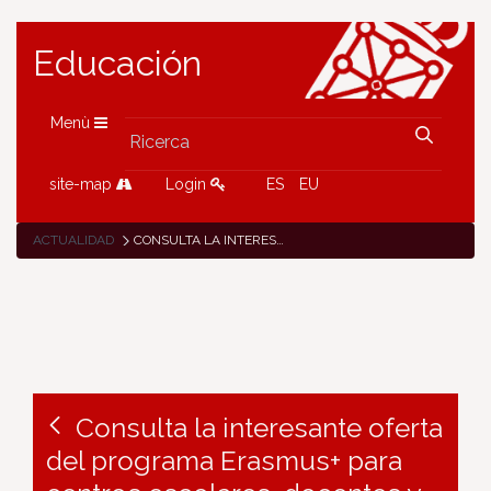
Educación
Menù
site-map
Login
ES
EU
ACTUALIDAD
CONSULTA LA INTERESANTE OFERTA DEL PROGRAMA ERASMUS+ PARA CENTROS ESCOLARES, DOCENTES Y ESTUDIANTES
Consulta la interesante oferta
del programa Erasmus+ para