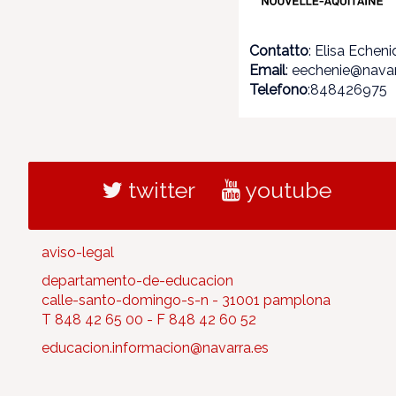
Contatto
: Elisa Echen
Email
: eechenie@navar
Telefono
:848426975
twitter
youtube
aviso-legal
departamento-de-educacion
calle-santo-domingo-s-n - 31001 pamplona
T 848 42 65 00 - F 848 42 60 52
educacion.informacion@navarra.es