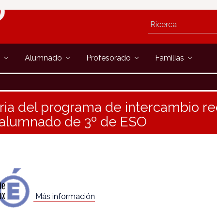
s
Alumnado
Profesorado
Familias
ia del programa de intercambio re
 alumnado de 3º de ESO
Más información