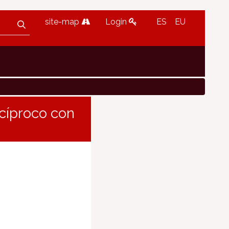
site-map
Login
ES
EU
cíproco con