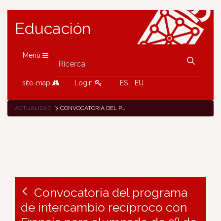
Educación
Menù
site-map
Login
ES
EU
ACTUALIDAD
CONVOCATORIA DEL PROGRAMA DE INTERCAMBIO RECÍPROCO CON FRANCIA PARA ALUMNADO DE 3º DE ESO, CURSO 2024-2025
Convocatoria del programa
de intercambio recíproco con