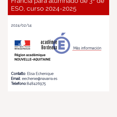
Francia para alumnado de 3º de
ESO, curso 2024-2025
2024/02/14
Más información
Contatto
: Elisa Echenique
Email
: eechenie@navarra.es
Telefono
:848426975