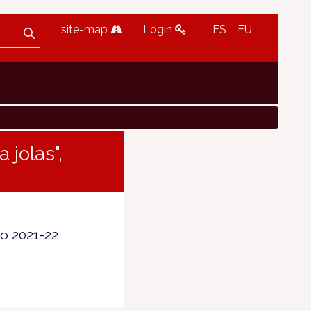
site-map
Login
ES
EU
 jolas",
so 2021-22