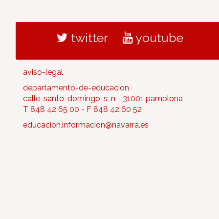
twitter
youtube
aviso-legal
departamento-de-educacion
calle-santo-domingo-s-n - 31001 pamplona
T 848 42 65 00 - F 848 42 60 52
educacion.informacion@navarra.es