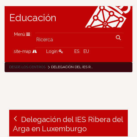
Educación
Menù
site-map
Login
ES
EU
DESDE LOS CENTROS
DELEGACIÓN DEL IES RIBERA DEL ARGA EN LUXEMBURGO
Delegación del IES Ribera del
Arga en Luxemburgo