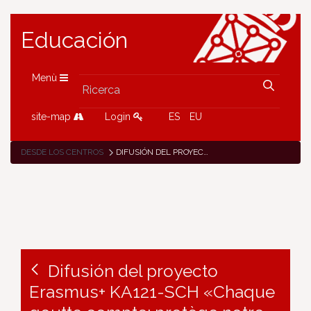
Educación
Menù
site-map
Login
ES
EU
DESDE LOS CENTROS
DIFUSIÓN DEL PROYECTO ERASMUS+ KA121-SCH «CHAQUE GOUTTE COMPTE: PROTÈGE NOTRE AVENIR» DEL COLEGIO NOTRE DAME FESD DE BURLADA
Difusión del proyecto
Erasmus+ KA121-SCH «Chaque