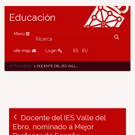
Educación
Menù
site-map
Login
ES
EU
ACTUALIDAD
DOCENTE DEL IES VALLE DEL EBRO, NOMINADO A MEJOR PROFESOR DE ESPAÑA
Docente del IES Valle del
Ebro, nominado a Mejor