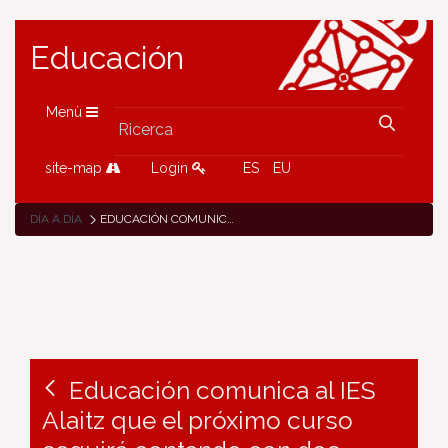
Educación
Menù
site-map
Login
ES
EU
DÍA A DÍA
EDUCACIÓN COMUNICA AL IES ALAITZ QUE EL PRÓXIMO CURSO SEGUIRÁ CONTANDO CON DOS GRUPOS EN EL PRIMER CURSO DE BACHILLERATO DE CIENCIAS, HUMANIDADES Y CIENCIAS SOCIALES
Educación comunica al IES
Alaitz que el próximo curso