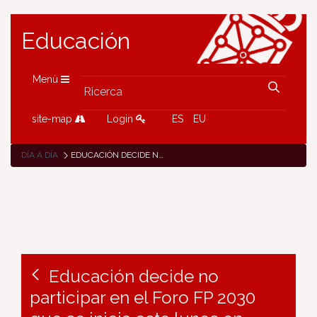
Educación
Menù
site-map
Login
ES
EU
DÍA A DÍA
EDUCACIÓN DECIDE NO PARTICIPAR EN EL FORO FP 2030 QUE SE INICIA ESTE LUNES EN PAMPLONA
Educación decide no
participar en el Foro FP 2030