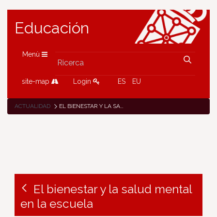
Educación
Menù
site-map
Login
ES
EU
ACTUALIDAD
EL BIENESTAR Y LA SALUD MENTAL EN LA ESCUELA
El bienestar y la salud mental
en la escuela