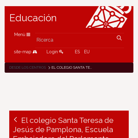
Educación
Menù
site-map
Login
ES
EU
DESDE LOS CENTROS
EL COLEGIO SANTA TERESA DE JESÚS DE PAMPLONA, ESCUELA EMBAJADORA DEL PARLAMENTO EUROPEO, PARTICIPA EN EL DÍA INTERNACIONAL DEL MIGRANTE
El colegio Santa Teresa de
Jesús de Pamplona, Escuela