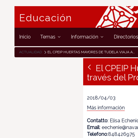
Educación
Inicio
Temas
Información
Directorio
ACTUALIDAD
EL CPEIP HUERTAS MAYORES DE TUDELA VIAJA AL ESPACIO A TRAVÉS DEL PROYECTO “ETWINNING SPACE EXPLORERS”
El CPEIP H
través del P
2018/04/03
Más información
Contatto
: Elisa Echen
Email
: eechenie@navar
Telefono
:848426975