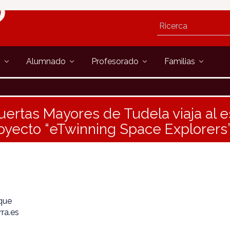
s
Alumnado
Profesorado
Familias
uertas Mayores de Tudela viaja al e
royecto “eTwinning Space Explorers
ique
ra.es