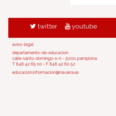
twitter
youtube
aviso-legal
departamento-de-educacion
calle-santo-domingo-s-n - 31001 pamplona
T 848 42 65 00 - F 848 42 60 52
educacion.informacion@navarra.es