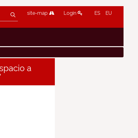
site-map
Login
ES
EU
spacio a
”