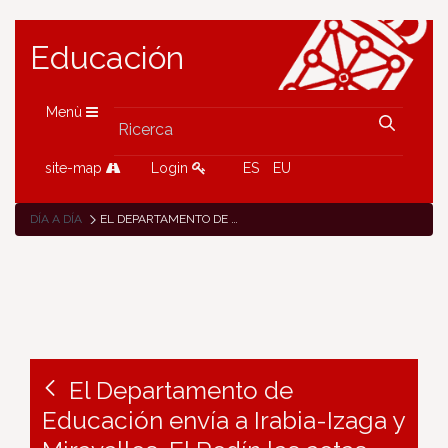
Educación
Menù
site-map
Login
ES
EU
DÍA A DÍA
EL DEPARTAMENTO DE EDUCACIÓN ENVÍA A IRABIA-IZAGA Y MIRAVALLES-EL REDÍN LAS ACTAS QUE CONSTATAN EL POSIBLE INCUMPLIMIENTO DE SU OBLIGACIÓN DE NO SEPARAR ALUMNADO POR RAZÓN DE GÉNERO
El Departamento de
Educación envía a Irabia-Izaga y