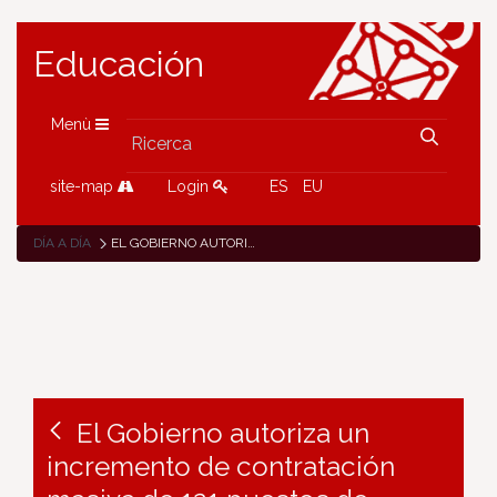
Educación
Menù
site-map
Login
ES
EU
DÍA A DÍA
EL GOBIERNO AUTORIZA UN INCREMENTO DE CONTRATACIÓN MASIVA DE 121 PUESTOS DE PERSONAL DOCENTE Y ASISTENCIAL EN EL DEPARTAMENTO DE EDUCACIÓN
El Gobierno autoriza un
incremento de contratación