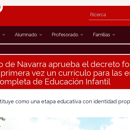
s
Alumnado
Profesorado
Familias
o de Navarra aprueba el decreto fo
 primera vez un currículo para las
completa de Educación Infantil
nstituye como una etapa educativa con identidad prop