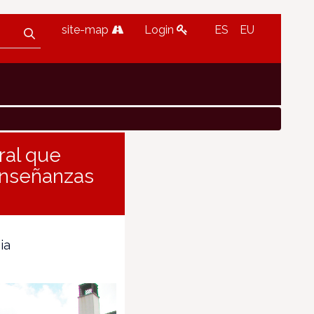
site-map
Login
ES
EU
ral que
 enseñanzas
ia