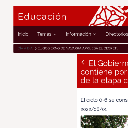
Educación
Inicio
Temas
Información
Directorio
DÍA A DÍA
EL GOBIERNO DE NAVARRA APRUEBA EL DECRETO FORAL QUE CONTIENE POR PRIMERA VEZ UN CURRÍCULO PARA LAS ENSEÑANZAS DE LA ETAPA COMPLETA DE EDUCACIÓN INFANTIL
El Gobiern
contiene por
de la etapa 
El ciclo 0-6 se co
2022/06/01