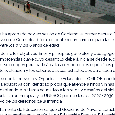
 ha aprobado hoy, en sesión de Gobierno, el primer decreto fo
tiva en la Comunidad foral en contener un currículo para las 
entre los 0 y los 6 años de edad.
 define los objetivos, fines y principios generales y pedagógi
ompetencias clave cuyo desarrollo deberá iniciarse desde el
, se recogen para cada área las competencias específicas pr
 de evaluación y los saberes básicos establecidos para cada c
linea con la nueva Ley Orgánica de Educación, LOMLOE, cons
a educativa con identidad propia que atiende a niños y niña
adaptando el sistema educativo a los retos y desafíos del si
 por la Unión Europea y la UNESCO para la década 2020/2030
vo de los derechos de la infancia.
rtamento de Educación es que el Gobierno de Navarra aprue