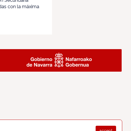
ón Secundaria
cidas con la máxima
accept