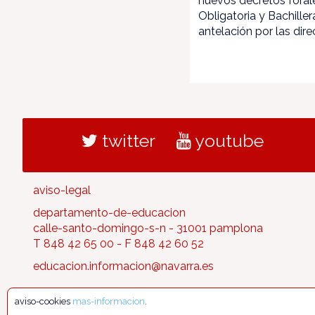
nuevos decretos foral
Obligatoria y Bachille
antelación por las dir
twitter
youtube
aviso-legal
departamento-de-educacion
calle-santo-domingo-s-n - 31001 pamplona
T 848 42 65 00 - F 848 42 60 52
educacion.informacion@navarra.es
aviso-cookies
mas-informacion
.