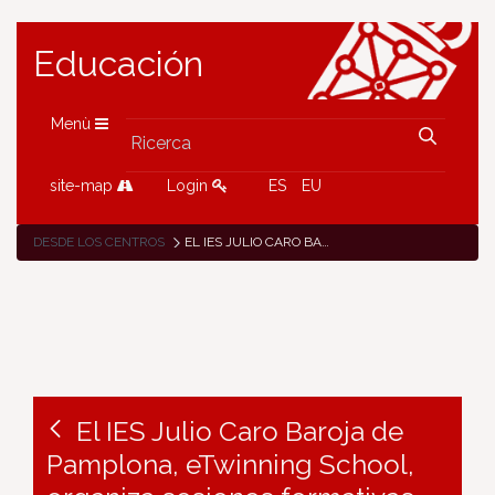
Educación
Menù
site-map
Login
ES
EU
DESDE LOS CENTROS
EL IES JULIO CARO BAROJA DE PAMPLONA, ETWINNING SCHOOL, ORGANIZA SESIONES FORMATIVAS ABIERTAS A TODO EL CLAUSTRO SOBRE EL PROGRAMA ETWINNING
El IES Julio Caro Baroja de
Pamplona, eTwinning School,