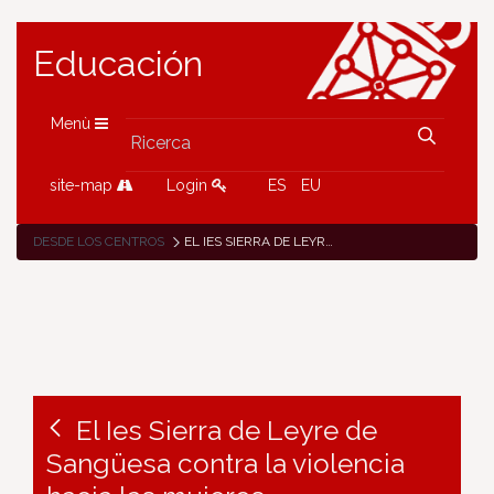
Educación
Menù
site-map
Login
ES
EU
DESDE LOS CENTROS
EL IES SIERRA DE LEYRE DE SANGÜESA CONTRA LA VIOLENCIA HACIA LAS MUJERES.
El Ies Sierra de Leyre de
Sangüesa contra la violencia