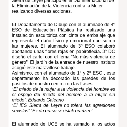
Sierra de Leyre participó en el Día Internacional de
la Eliminación de la Violencia contra la Mujer,
realizando diversas acciones.
El Departamento de Dibujo con el alumnado de 4º
ESO de Educación Plástica ha realizado una
instalación escultórica con cinta de embalaje que
representa el daño físico y emocional que sufren
las mujeres. El alumnado de 3º ESO colaboró
aportando unas flores rojas en papiroflexia. 3º DC
diseñó el cartel con el lema “No más violencia de
género”. El jardín de la entrada de nuestro instituto
acogió este maravilloso trabajo.
Asimismo, con el alumnado de 1º y 2º ESO , este
departamento ha decorado las paredes de los
pasillos de nuestro centro con las frases:
El miedo de la mujer a la violencia del hombre es
“
el espejo del miedo del hombre a la mujer sin
miedo”.
Eduardo Galeano
El IES Sierra de Leyre no tolera las agresiones
“
sexistas
” “
Ez du eraso sexistak orartzen”.
E
l
alumnado de UCE se ha sumado a los actos